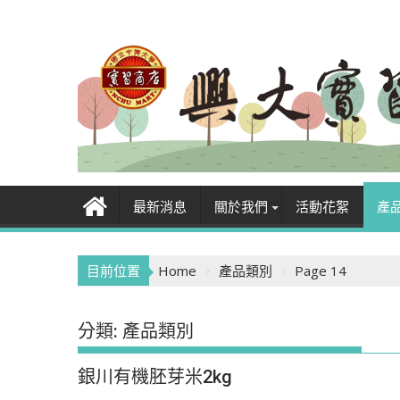
Skip
to
content
最新消息
關於我們
活動花絮
產
目前位置
Home
產品類別
Page 14
分類:
產品類別
銀川有機胚芽米2kg