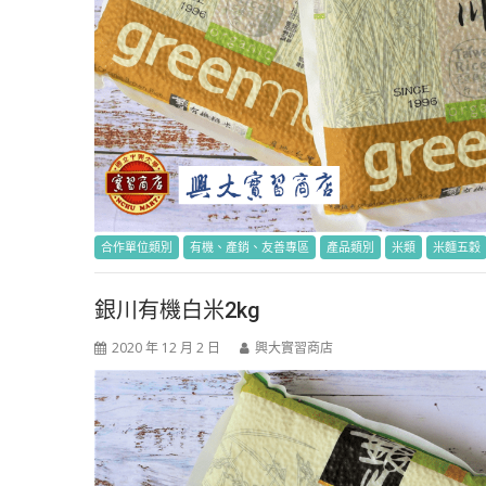
合作單位類別
有機、產銷、友善專區
產品類別
米類
米麵五穀
銀川有機白米2kg
2020 年 12 月 2 日
興大實習商店