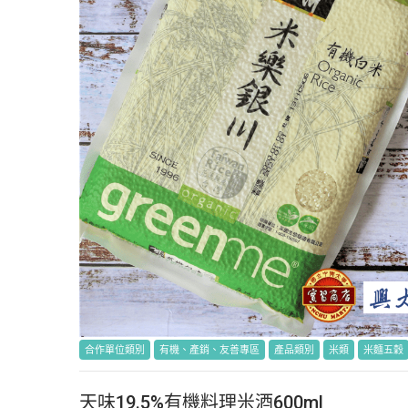
合作單位類別
有機、產銷、友善專區
產品類別
米類
米麵五穀
天味19.5%有機料理米酒600ml