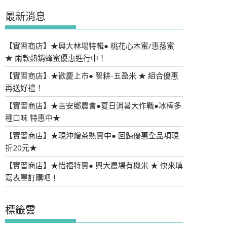
最新消息
【實習商店】★興大林場特輯● 桃花心木蜜/惠蓀蜜
★ 兩款熱銷蜂蜜優惠進行中！
【實習商店】★歡慶上市● 智耕-五盈米 ★ 組合優惠
再送好禮！
【實習商店】★吉安鄉農會●夏日消暑大作戰●冰棒多
種口味 特惠中★
【實習商店】★現沖熷茶熱賣中● 回歸優惠全品項現
折20元★
【實習商店】★惜福特賣● 興大農場有機米 ★ 快來填
寫表單訂購吧！
標籤雲