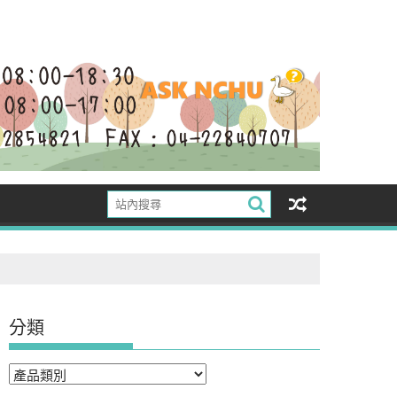
分類
分
類