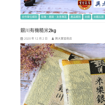
合作單位類別
有機、產銷、友善專區
產品類別
米類
米麵五穀
銀川有機糙米2kg
2020 年 12 月 2 日
興大實習商店