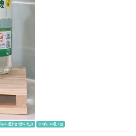
/油/料理米酒/醬料/乾貨
食用油/料理米酒