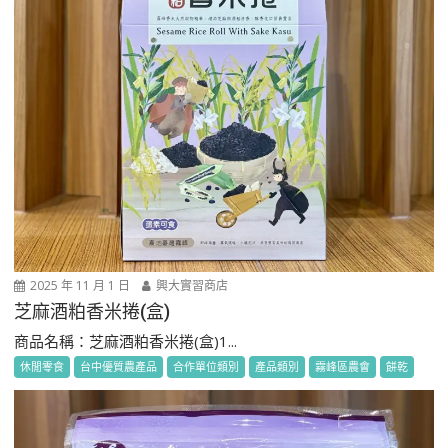
2025 年 11 月 1 日
興大實習商店
芝麻酒粕香米捲(盒)
商品名稱：芝麻酒粕香米捲(盒)1...
休閒零食
台中優質農產品
合作單位類別
產品類別
霧峰區農會
餅乾