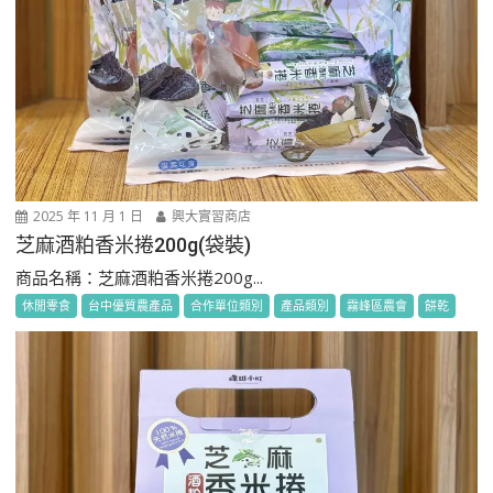
2025 年 11 月 1 日
興大實習商店
芝麻酒粕香米捲200g(袋裝)
商品名稱：芝麻酒粕香米捲200g...
休閒零食
台中優質農產品
合作單位類別
產品類別
霧峰區農會
餅乾