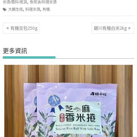
,
米酒/醬料/乾貨
食用油/料理米酒
,
,
大鵬生技
料理米酒
有機
文
有機豆包250g
銀川有機白米2kg
章
導
覽
更多資訊