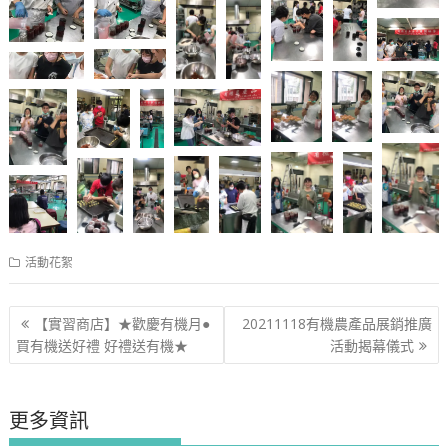
活動花絮
文
【實習商店】★歡慶有機月●
20211118有機農產品展銷推廣
章
買有機送好禮 好禮送有機★
活動揭幕儀式
導
覽
更多資訊