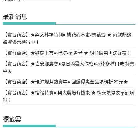
類
最新消息
【實習商店】★興大林場特輯● 桃花心木蜜/惠蓀蜜 ★ 兩款熱銷
蜂蜜優惠進行中！
【實習商店】★歡慶上市● 智耕-五盈米 ★ 組合優惠再送好禮！
【實習商店】★吉安鄉農會●夏日消暑大作戰●冰棒多種口味 特惠
中★
【實習商店】★現沖熷茶熱賣中● 回歸優惠全品項現折20元★
【實習商店】★惜福特賣● 興大農場有機米 ★ 快來填寫表單訂購
吧！
標籤雲