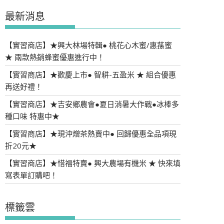
最新消息
【實習商店】★興大林場特輯● 桃花心木蜜/惠蓀蜜
★ 兩款熱銷蜂蜜優惠進行中！
【實習商店】★歡慶上市● 智耕-五盈米 ★ 組合優惠
再送好禮！
【實習商店】★吉安鄉農會●夏日消暑大作戰●冰棒多
種口味 特惠中★
【實習商店】★現沖熷茶熱賣中● 回歸優惠全品項現
折20元★
【實習商店】★惜福特賣● 興大農場有機米 ★ 快來填
寫表單訂購吧！
標籤雲