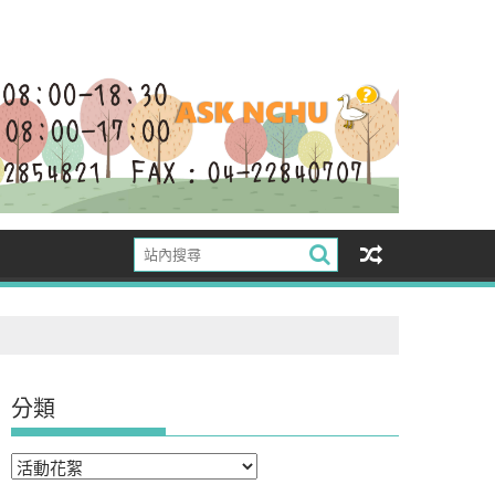
分類
分
類