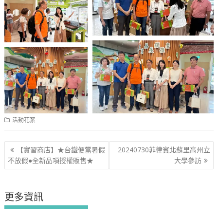
活動花絮
文
【實習商店】★台鐵便當暑假
20240730菲律賓北蘇里高州立
章
不放假●全新品項授權販售★
大學參訪
導
覽
更多資訊