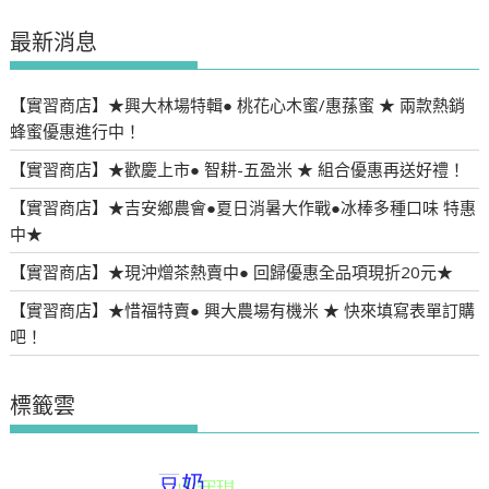
類
最新消息
【實習商店】★興大林場特輯● 桃花心木蜜/惠蓀蜜 ★ 兩款熱銷
蜂蜜優惠進行中！
【實習商店】★歡慶上市● 智耕-五盈米 ★ 組合優惠再送好禮！
【實習商店】★吉安鄉農會●夏日消暑大作戰●冰棒多種口味 特惠
中★
【實習商店】★現沖熷茶熱賣中● 回歸優惠全品項現折20元★
【實習商店】★惜福特賣● 興大農場有機米 ★ 快來填寫表單訂購
吧！
標籤雲