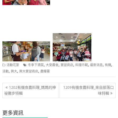
,
,
,
,
,
,
活動花絮
冬季下酒菜
大安農會
實習商店
料理示範
最新消息
有機
,
,
,
活動
興大
興大實習商店
農糧署
文
1202有機食農料理_媽媽的神
1209有機食農料理_來自部落口
章
祕撇步特輯
味特輯
導
覽
更多資訊