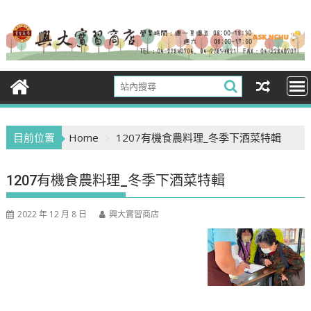
Skip
to
content
目前位置
Home
1207有機食農料理_冬季下酒菜特輯
1207有機食農料理_冬季下酒菜特輯
2022 年 12 月 8 日
興大實習商店