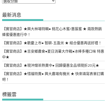
分
類
最新消息
【實習商店】★興大林場特輯● 桃花心木蜜/惠蓀蜜 ★ 兩款熱銷
蜂蜜優惠進行中！
【實習商店】★歡慶上市● 智耕-五盈米 ★ 組合優惠再送好禮！
【實習商店】★吉安鄉農會●夏日消暑大作戰●冰棒多種口味 特惠
中★
【實習商店】★現沖熷茶熱賣中● 回歸優惠全品項現折20元★
【實習商店】★惜福特賣● 興大農場有機米 ★ 快來填寫表單訂購
吧！
標籤雲