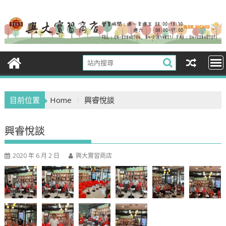
Skip
to
content
目前位置
Home
興睿悅談
興睿悅談
2020 年 6 月 2 日
興大實習商店