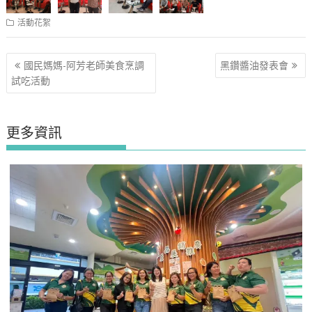
活動花絮
文
國民媽媽-阿芳老師美食烹調
黑鑽醬油發表會
章
試吃活動
導
覽
更多資訊