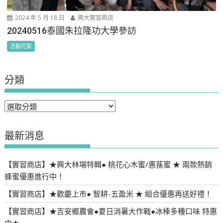
2024 年 5 月 18 日
興大實習商店
20240516泰國朱拉隆功大學參訪
活動花絮
分類
分
類
最新消息
【實習商店】★興大林場特輯● 桃花心木蜜/惠蓀蜜 ★ 兩款熱銷
蜂蜜優惠進行中！
【實習商店】★歡慶上市● 智耕-五盈米 ★ 組合優惠再送好禮！
【實習商店】★吉安鄉農會●夏日消暑大作戰●冰棒多種口味 特惠
中★