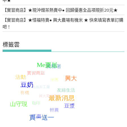
【實習商店】★現沖熷茶熱賣中● 回歸優惠全品項現折20元★
【實習商店】★惜福特賣● 興大農場有機米 ★ 快來填寫表單訂購
吧！
標籤雲