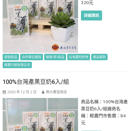
320元
詳細資訊
即飲飲品
合作單位類別
咖啡/茶/飲品
在地農村好物
產品類別
輕農行銷有限公司
100%台灣產黑豆奶6入/組
2020 年 12 月 2 日
興大實習商店
商品名稱：100%台灣產
黑豆奶6入/組廠商名
稱：輕農門市售價：84
元