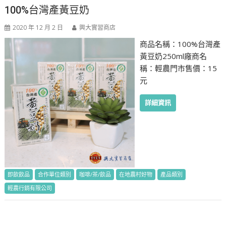
100%台灣產黃豆奶
2020 年 12 月 2 日
興大實習商店
商品名稱：100%台灣產
黃豆奶250ml廠商名
稱：輕農門市售價：15
元
詳細資訊
即飲飲品
合作單位類別
咖啡/茶/飲品
在地農村好物
產品類別
輕農行銷有限公司