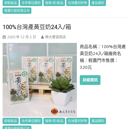
即飲飲品
合作單位類別
咖啡/茶/飲品
在地農村好物
產品類別
輕農行銷有限公司
100%台灣產黃豆奶24入/箱
2020 年 12 月 2 日
興大實習商店
商品名稱：100%台灣產
黃豆奶24入/箱廠商名
稱：輕農門市售價：
320元
詳細資訊
即飲飲品
合作單位類別
咖啡/茶/飲品
在地農村好物
產品類別
輕農行銷有限公司