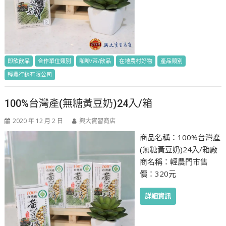
即飲飲品
合作單位類別
咖啡/茶/飲品
在地農村好物
產品類別
輕農行銷有限公司
100%台灣產(無糖黃豆奶)24入/箱
2020 年 12 月 2 日
興大實習商店
商品名稱：100%台灣產
(無糖黃豆奶)24入/箱廠
商名稱：輕農門市售
價：320元
詳細資訊