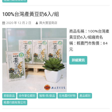
100%台灣產黃豆奶6入/組
2020 年 12 月 2 日
興大實習商店
商品名稱：100%台灣產
黃豆奶6入/組廠商名
稱：輕農門市售價：84
元
詳細資訊
即飲飲品
合作單位類別
咖啡/茶/飲品
在地農村好物
產品類別
輕農行銷有限公司