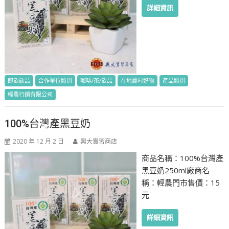
詳細資訊
即飲飲品
合作單位類別
咖啡/茶/飲品
在地農村好物
產品類別
輕農行銷有限公司
100%台灣產黑豆奶
2020 年 12 月 2 日
興大實習商店
商品名稱：100%台灣產
黑豆奶250ml廠商名
稱：輕農門市售價：15
元
詳細資訊