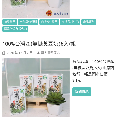
即飲飲品
合作單位類別
咖啡/茶/飲品
在地農村好物
產品類別
輕農行銷有限公司
100%台灣產(無糖黃豆奶)6入/組
2020 年 12 月 2 日
興大實習商店
商品名稱：100%台灣產
(無糖黃豆奶)6入/組廠商
名稱：輕農門市售價：
84元
詳細資訊