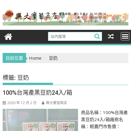
Skip
to
content
目前位置
Home
豆奶
標籤:
豆奶
100%台灣產黑豆奶24入/箱
2020 年 12 月 2 日
興大實習商店
商品名稱：100%台灣產
黑豆奶24入/箱廠商名
稱：輕農門市售價：