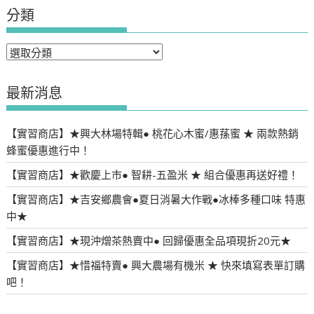
分類
分
類
最新消息
【實習商店】★興大林場特輯● 桃花心木蜜/惠蓀蜜 ★ 兩款熱銷
蜂蜜優惠進行中！
【實習商店】★歡慶上市● 智耕-五盈米 ★ 組合優惠再送好禮！
【實習商店】★吉安鄉農會●夏日消暑大作戰●冰棒多種口味 特惠
中★
【實習商店】★現沖熷茶熱賣中● 回歸優惠全品項現折20元★
【實習商店】★惜福特賣● 興大農場有機米 ★ 快來填寫表單訂購
吧！