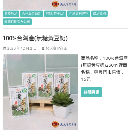
即飲飲品
合作單位類別
咖啡/茶/飲品
在地農村好物
產品類別
輕農行銷有限公司
100%台灣產(無糖黃豆奶)
2020 年 12 月 2 日
興大實習商店
商品名稱：100%台灣產
(無糖黃豆奶)250ml廠商
名稱：輕農門市售價：
15元
詳細資訊