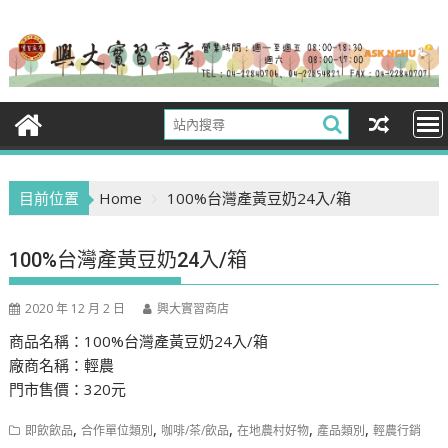
Skip
to
content
目前位置
Home
100%台灣產黃豆奶24入/箱
100%台灣產黃豆奶24入/箱
2020 年 12 月 2 日
興大實習商店
商品名稱：100%台灣產黃豆奶24入/箱
廠商名稱：輕農
門市售價：320元
,
,
,
,
,
即飲飲品
合作單位類別
咖啡/茶/飲品
在地農村好物
產品類別
輕農行銷