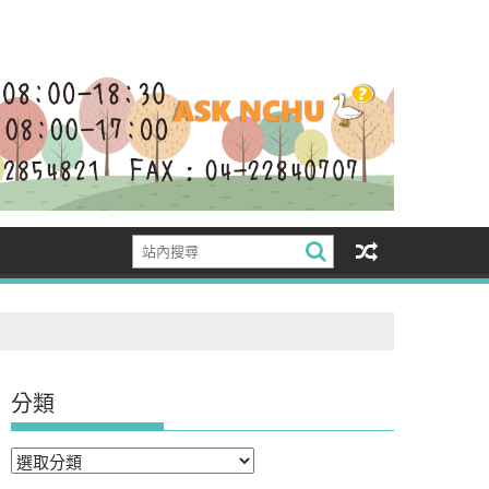
分類
分
類