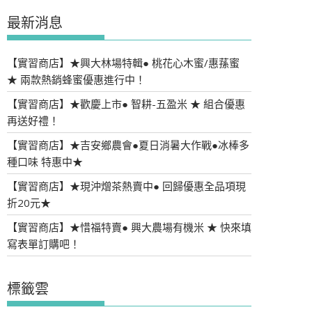
最新消息
【實習商店】★興大林場特輯● 桃花心木蜜/惠蓀蜜
★ 兩款熱銷蜂蜜優惠進行中！
【實習商店】★歡慶上市● 智耕-五盈米 ★ 組合優惠
再送好禮！
【實習商店】★吉安鄉農會●夏日消暑大作戰●冰棒多
種口味 特惠中★
【實習商店】★現沖熷茶熱賣中● 回歸優惠全品項現
折20元★
【實習商店】★惜福特賣● 興大農場有機米 ★ 快來填
寫表單訂購吧！
標籤雲