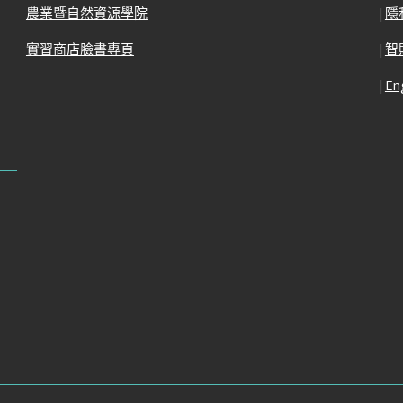
農業暨自然資源學院
|
隱
實習商店臉書專頁
|
智
|
En