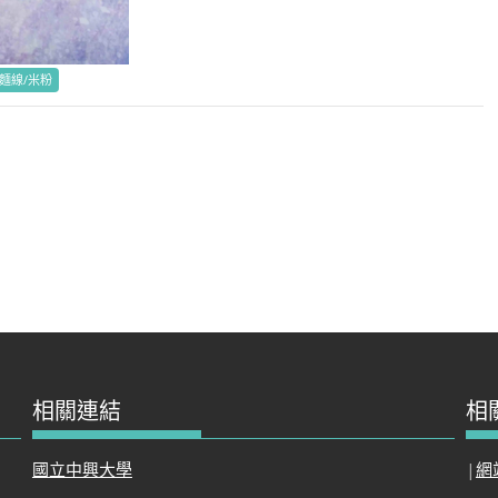
/麵線/米粉
相關連結
相
國立中興大學
|
網