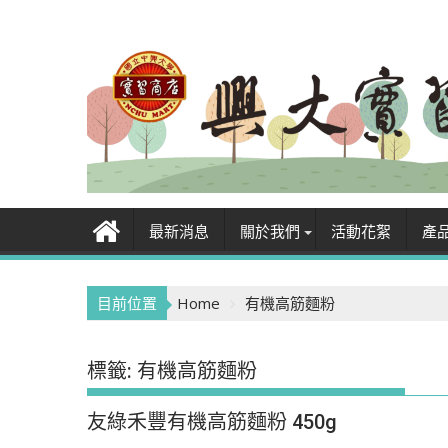
Skip
to
content
最新消息
關於我們
活動花絮
產
目前位置
Home
有機高筋麵粉
標籤:
有機高筋麵粉
友綠禾豐有機高筋麵粉 450g