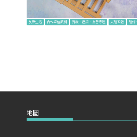
友綠生活
合作單位類別
有機、產銷、友善專區
米麵五穀
麵條
地圖