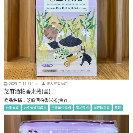
2025 年 11 月 1 日
興大實習商店
芝麻酒粕香米捲(盒)
商品名稱：芝麻酒粕香米捲(盒)1...
休閒零食
台中優質農產品
合作單位類別
產品類別
霧峰區農會
餅乾