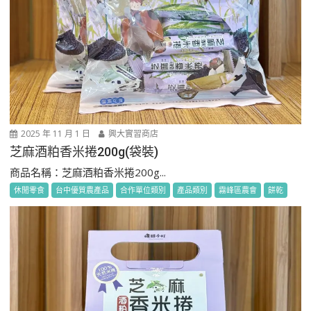
2025 年 11 月 1 日
興大實習商店
芝麻酒粕香米捲200g(袋裝)
商品名稱：芝麻酒粕香米捲200g...
休閒零食
台中優質農產品
合作單位類別
產品類別
霧峰區農會
餅乾