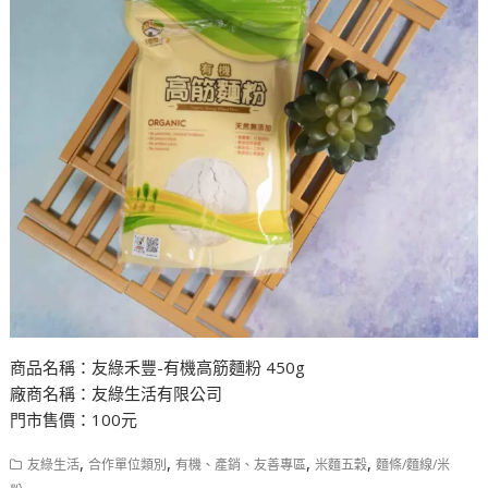
商品名稱：友綠禾豐-有機高筋麵粉 450g
廠商名稱：友綠生活有限公司
門市售價：100元
,
,
,
,
友綠生活
合作單位類別
有機、產銷、友善專區
米麵五穀
麵條/麵線/米