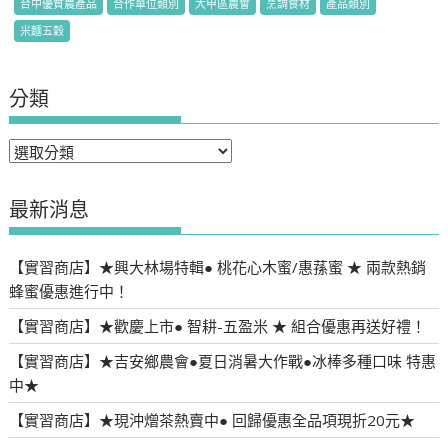
台中優質農產品
合作單位類別
大甲區農會
烹調食材
產品類別
米麵五穀
分類
分
類
最新消息
【實習商店】★興大林場特輯● 桃花心木蜜/惠蓀蜜 ★ 兩款熱銷
蜂蜜優惠進行中！
【實習商店】★歡慶上市● 智耕-五盈米 ★ 組合優惠再送好禮！
【實習商店】★吉安鄉農會●夏日消暑大作戰●冰棒多種口味 特惠
中★
【實習商店】★現沖熷茶熱賣中● 回歸優惠全品項現折20元★