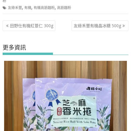
粉
,
,
,
友綠禾豐
有機
有機高筋麵粉
高筋麵粉
文
田野仕有機紅薏仁 300g
友綠禾豐有機晶冰糖 500g
章
導
覽
更多資訊