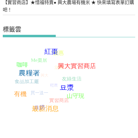
【實習商店】★惜福特賣● 興大農場有機米 ★ 快來填寫表單訂購
吧！
標籤雲