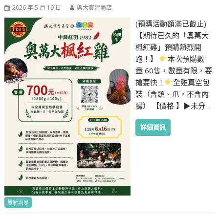
2026 年 5 月 19 日
興大實習商店
(預購活動額滿已截止)
【期待已久的「奧萬大
楓紅雞」預購熱烈開
跑！】
本次預購數
量 60隻，數量有限，要
搶要快！
全雞真空包
裝（含頭、爪，不含內
臟） 【價格 】▶︎未分…
詳細資訊
最新消息