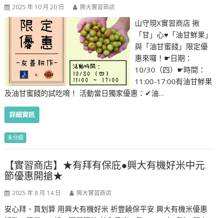
2025 年 10 月 20 日
興大實習商店
山守現X實習商店 揪
「甘」心♥︎「油甘鮮果」
與「油甘蜜餞」限定優
惠來囉！☛日期：
10/30（四）☛時間：
11:00-17:00有油甘鮮果
及油甘蜜餞的試吃唷！ 活動當日獨家優惠：✔油…
詳細資訊
未分類
【實習商店】★有拜有保庇●興大有機好米中元
節優惠開搶★
2025 年 8 月 14 日
興大實習商店
安心拜、買划算 用興大有機好米 祈豐饒保平安 興大有機米優惠