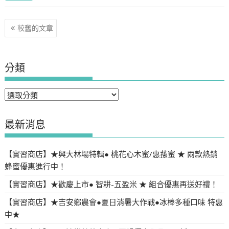
文
較舊的文章
章
導
覽
分類
分
類
最新消息
【實習商店】★興大林場特輯● 桃花心木蜜/惠蓀蜜 ★ 兩款熱銷
蜂蜜優惠進行中！
【實習商店】★歡慶上市● 智耕-五盈米 ★ 組合優惠再送好禮！
【實習商店】★吉安鄉農會●夏日消暑大作戰●冰棒多種口味 特惠
中★