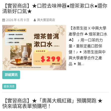
【實習商店】★口腔去味神器●熷茶漱口水●還你
清新好口氣★
2026 年 6 月 9 日
興大實習商店
【沛思生技 X 中興大學
產學合作 ☘︎ 熷茶漱口水
☘︎】 ♪ 用一口茶的力
量，重新定義口腔保
健！♪ ✦ 沛思生技與中
興大學產學合作之產
品 ✦ 無…
詳細資訊
最新消息
【實習商店】★「奧萬大楓紅雞」預購開跑 ★
快來填寫表單預購吧！