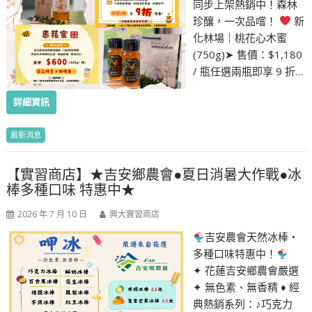
同步上架熱銷中！森林
珍釀，一次品嚐！
新
化林場｜桃花心木蜜
(750g)➤ 售價：$1,180
/ 瓶任選兩瓶即享 9 折…
詳細資訊
最新消息
【實習商店】★吉安鄉農會●夏日消暑大作戰●冰
棒多種口味 特惠中★
2026 年 7 月 10 日
興大實習商店
吉安農會天然冰棒・
多種口味特惠中！
✦ 花蓮吉安鄉農會嚴選
✦ 無色素、無香精 ♦ 經
典熱銷系列：♪巧克力