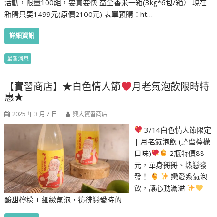
活動，限量100組，要買要快 益全香米一箱(3kg*6包/箱） 現在
箱購只要1499元(原價2100元) 表單預購：ht…
詳細資訊
最新消息
【實習商店】★白色情人節
月老氣泡飲限時特
惠★
2025 年 3 月 7 日
興大實習商店
3/14白色情人節限定
| 月老氣泡飲 (蜂蜜檸檬
口味)
2瓶特價88
元，單身掰掰、熱戀發
發！
戀愛系氣泡
飲，讓心動滿溢
酸甜檸檬 + 細緻氣泡，彷彿戀愛時的…