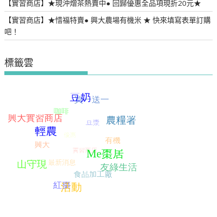
【實習商店】★現沖熷茶熱賣中● 回歸優惠全品項現折20元★
【實習商店】★惜福特賣● 興大農場有機米 ★ 快來填寫表單訂購
吧！
標籤雲