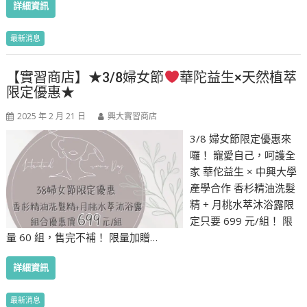
詳細資訊
最新消息
【實習商店】★3/8婦女節
華陀益生×天然植萃
限定優惠★
2025 年 2 月 21 日
興大實習商店
3/8 婦女節限定優惠來
囉！ 寵愛自己，呵護全
家 華佗益生 × 中興大學
產學合作 香杉精油洗髮
精 + 月桃水萃沐浴露限
定只要 699 元/組！ 限
量 60 組，售完不補！ 限量加贈…
詳細資訊
最新消息