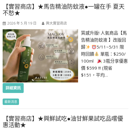
【實習商店】★馬告精油防蚊液●一罐在手 夏天
不愁★
2026 年 5 月 19 日
興大實習商店
質感升版! 人氣商品【馬
告精油防蚊液 】改版回
歸
5/11~5/31 限
時回饋
單瓶：$250/
100ml
3瓶分享優惠
價 $599 !!! (現省
$151，平均…
詳細資訊
最新消息
【實習商店】★興鮮試吃●油甘鮮果試吃品嚐優
惠活動★