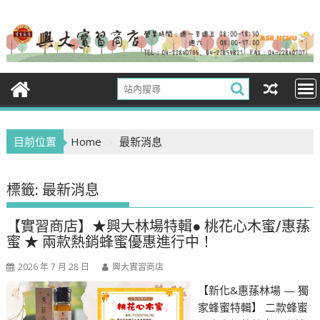
Skip
to
content
目前位置
Home
最新消息
標籤:
最新消息
【實習商店】★興大林場特輯● 桃花心木蜜/惠蓀
蜜 ★ 兩款熱銷蜂蜜優惠進行中！
2026 年 7 月 28 日
興大實習商店
【新化&惠蓀林場 — 獨
家蜂蜜特輯】 二款蜂蜜