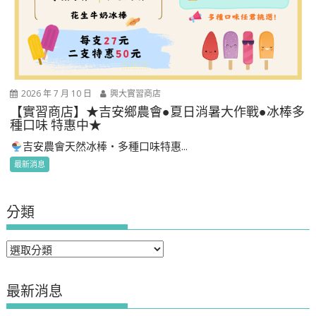
2026 年 7 月 10 日
興大實習商店
【實習商店】★吉安鄉農會●夏日消暑大作戰●冰棒多
種口味 特惠中★
吉安農會天然冰棒・多種口味特惠...
最新消息
分類
分
類
最新消息