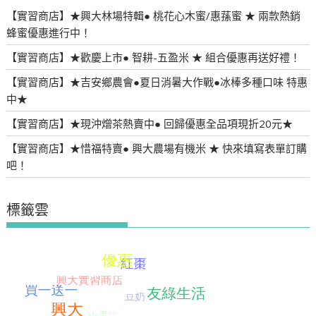
【實習商店】★興大林場特輯● 桃花心木蜜/惠蓀蜜 ★ 兩款熱銷
蜂蜜優惠進行中！
【實習商店】★歡慶上市● 智耕-五盈米 ★ 組合優惠再送好禮！
【實習商店】★吉安鄉農會●夏日消暑大作戰●冰棒多種口味 特惠
中★
【實習商店】★現沖熷茶熱賣中● 回歸優惠全品項現折20元★
【實習商店】★惜福特賣● 興大農場有機米 ★ 快來填寫表單訂購
吧！
標籤雲