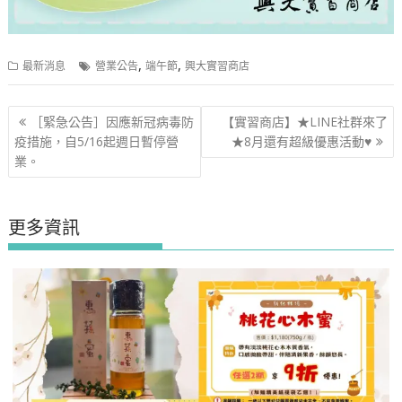
,
,
最新消息
營業公告
端午節
興大實習商店
文
［緊急公告］因應新冠病毒防
【實習商店】★LINE社群來了
章
疫措施，自5/16起週日暫停營
★8月還有超級優惠活動♥️
導
業。
覽
更多資訊