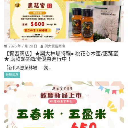
2026 年 7 月 28 日
興大實習商店
【實習商店】★興大林場特輯● 桃花心木蜜/惠蓀蜜
★ 兩款熱銷蜂蜜優惠進行中！
【新化&惠蓀林場 — 獨...
最新消息