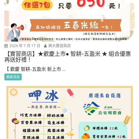
2026 年 7 月 17 日
興大實習商店
【實習商店】★歡慶上市● 智耕-五盈米 ★ 組合優惠
再送好禮！
【 歡慶 智耕-五盈米 新上市 ...
最新消息