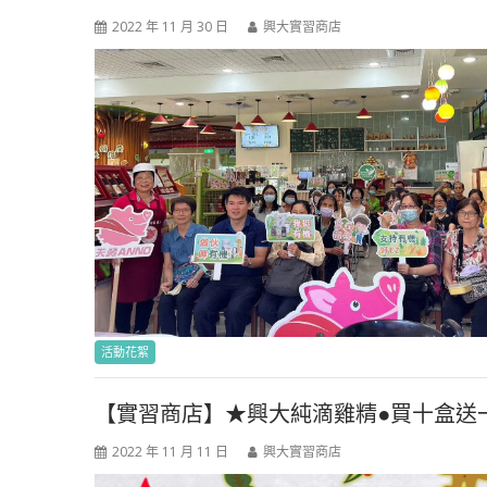
2022 年 11 月 30 日
興大實習商店
活動花絮
【實習商店】★興大純滴雞精●買十盒送一盒
2022 年 11 月 11 日
興大實習商店