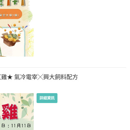
紅雞★ 氣冷電宰╳興大飼料配方
詳細資訊