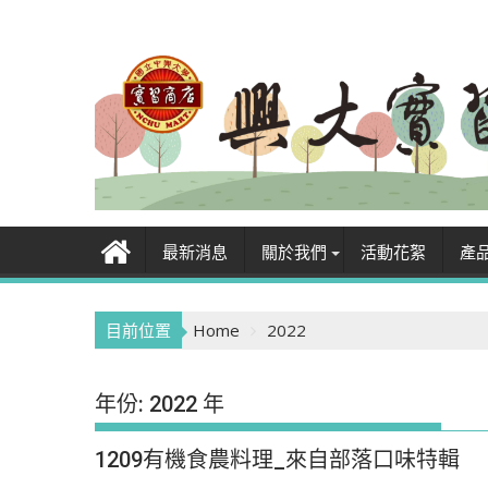
Skip
to
content
最新消息
關於我們
活動花絮
產
目前位置
Home
2022
年份:
2022 年
1209有機食農料理_來自部落口味特輯