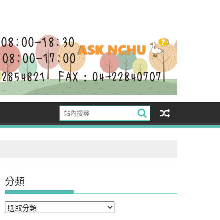
分類
分
類