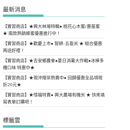
最新消息
【實習商店】★興大林場特輯● 桃花心木蜜/惠蓀蜜
★ 兩款熱銷蜂蜜優惠進行中！
【實習商店】★歡慶上市● 智耕-五盈米 ★ 組合優惠
再送好禮！
【實習商店】★吉安鄉農會●夏日消暑大作戰●冰棒多
種口味 特惠中★
【實習商店】★現沖熷茶熱賣中● 回歸優惠全品項現
折20元★
【實習商店】★惜福特賣● 興大農場有機米 ★ 快來填
寫表單訂購吧！
標籤雲