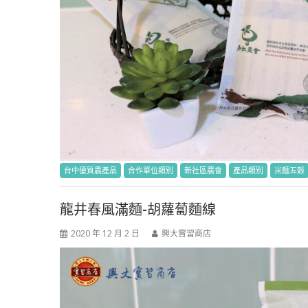
台中優質農產品
合作單位類別
新社區農會
產品類別
米麵五穀
龍井春風滿麵-胡蘿蔔麵線
2020 年 12 月 2 日
興大實習商店