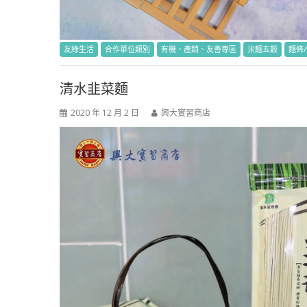
友綠生活
合作單位類別
有機、產銷、友善專區
米麵五穀
麵條
清水韭菜麵
2020 年 12 月 2 日
興大實習商店