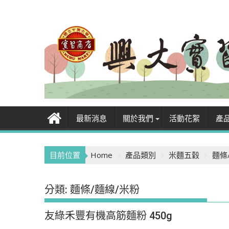
Skip
to
content
最新消息
關於我們
活動花絮
產
目前位置
Home
產品類別
米麵五穀
麵條
分類:
麵條/麵線/米粉
友綠禾豐有機高筋麵粉 450g