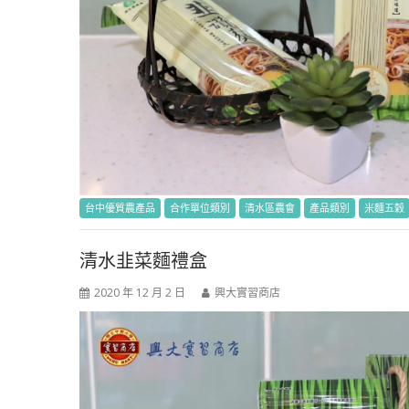
台中優質農產品
合作單位類別
清水區農會
產品類別
米麵五穀
清水韭菜麵禮盒
2020 年 12 月 2 日
興大實習商店