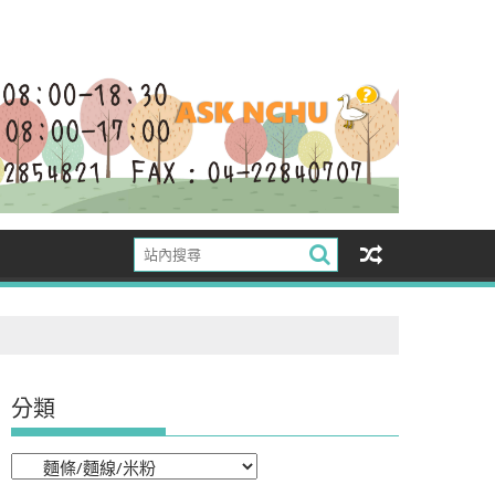
分類
分
類