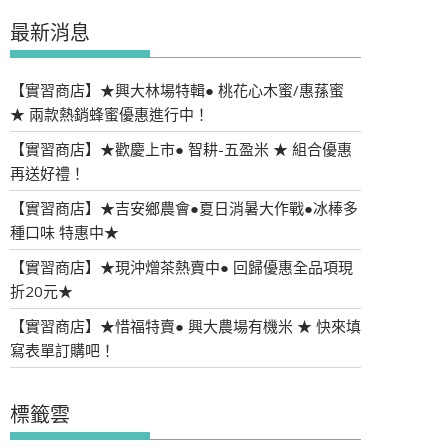
最新消息
【實習商店】★興大林場特輯● 桃花心木蜜/惠蓀蜜
★ 兩款熱銷蜂蜜優惠進行中！
【實習商店】★歡慶上市● 智耕-五盈米 ★ 組合優惠
再送好禮！
【實習商店】★吉安鄉農會●夏日消暑大作戰●冰棒多
種口味 特惠中★
【實習商店】★現沖熷茶熱賣中● 回歸優惠全品項現
折20元★
【實習商店】★惜福特賣● 興大農場有機米 ★ 快來填
寫表單訂購吧！
標籤雲