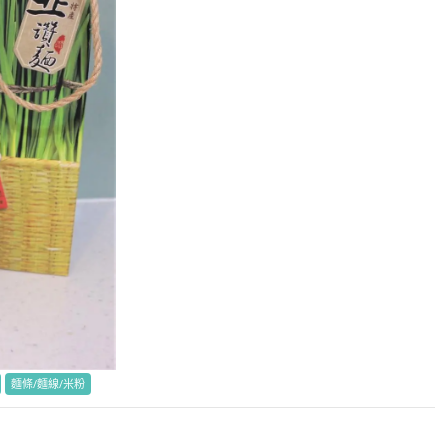
麵條/麵線/米粉