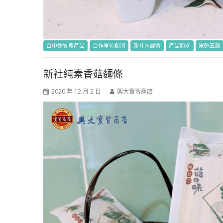
台中優質農產品
合作單位類別
新社區農會
產品類別
米麵五穀
新社純素香菇麵條
2020 年 12 月 2 日
興大實習商店