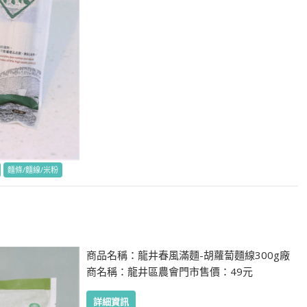
麵條/麵線/米粉
商品名稱：龍井春風滿麵-胡蘿蔔麵線300g廠
商名稱：龍井區農會門市售價：49元
詳細資訊