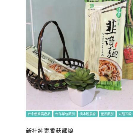
台中優質農產品
合作單位類別
清水區農會
產品類別
米麵五穀
新社純素香菇麵線