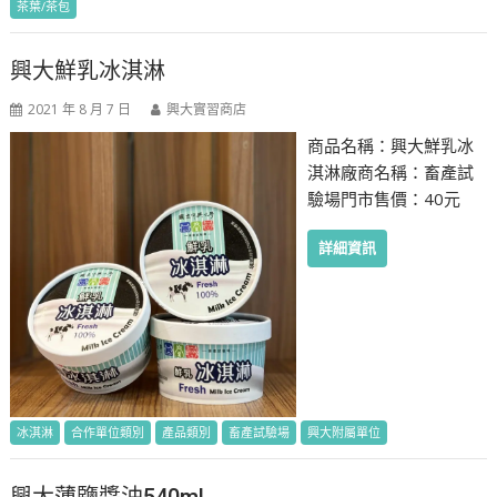
茶葉/茶包
興大鮮乳冰淇淋
2021 年 8 月 7 日
興大實習商店
商品名稱：興大鮮乳冰
淇淋廠商名稱：畜產試
驗場門市售價：40元
詳細資訊
冰淇淋
合作單位類別
產品類別
畜產試驗場
興大附屬單位
興大薄鹽醬油540ml