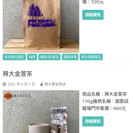
價：520元
詳細資訊
合作單位類別
咖啡
咖啡/茶/飲品
惠蓀林場
興大附屬單位
興大金萱茶
2021 年 8 月 7 日
興大實習商店
商品名稱：興大金萱茶
150g廠商名稱：園藝試
驗場門市售價：660元
詳細資訊