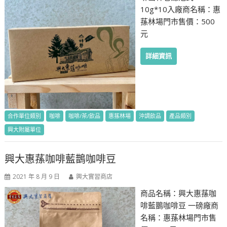
10g*10入廠商名稱：惠
蓀林場門市售價：500
元
詳細資訊
合作單位類別
咖啡
咖啡/茶/飲品
惠蓀林場
沖調飲品
產品類別
興大附屬單位
興大惠蓀咖啡藍鵲咖啡豆
2021 年 8 月 9 日
興大實習商店
商品名稱：興大惠蓀咖
啡藍鵲咖啡豆 一磅廠商
名稱：惠蓀林場門市售