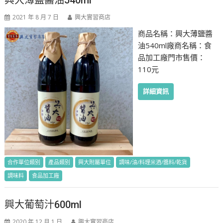
2021 年 8 月 7 日
興大實習商店
商品名稱：興大薄鹽醬
油540ml廠商名稱：食
品加工廠門市售價：
110元
詳細資訊
合作單位類別
產品類別
興大附屬單位
調味/油/料理米酒/醬料/乾貨
調味料
食品加工廠
興大葡萄汁600ml
2020 年 12 月 1 日
興大實習商店