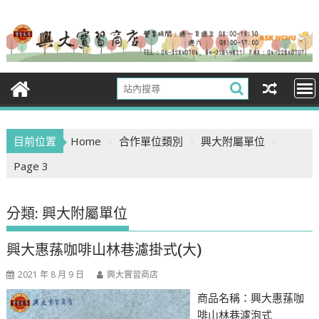
Skip
to
content
目前位置
Home
合作單位類別
興大附屬單位
Page 3
分類:
興大附屬單位
興大惠蓀咖啡山林巷濾掛式(大)
2021 年 8 月 9 日
興大實習商店
商品名稱：興大惠蓀咖
啡山林巷濾泡式