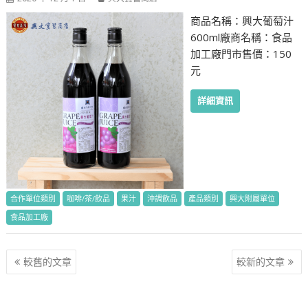
商品名稱：興大葡萄汁
600ml廠商名稱：食品
加工廠門市售價：150
元
詳細資訊
合作單位類別
咖啡/茶/飲品
果汁
沖調飲品
產品類別
興大附屬單位
食品加工廠
文
較舊的文章
較新的文章
章
導