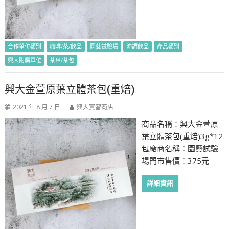
合作單位類別
咖啡/茶/飲品
園藝試驗場
沖調飲品
產品類別
興大附屬單位
茶葉/茶包
興大金萱原葉立體茶包(重焙)
2021 年 8 月 7 日
興大實習商店
商品名稱：興大金萱原
葉立體茶包(重焙)3g*12
包廠商名稱：園藝試驗
場門市售價：375元
詳細資訊