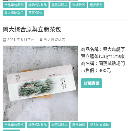
合作單位類別
咖啡/茶/飲品
園藝試驗場
沖調飲品
產品類別
興大附屬單位
茶葉/茶包
興大綜合原葉立體茶包
2021 年 8 月 7 日
興大實習商店
商品名稱：興大烏龍原
葉立體茶包3g*12包廠
商名稱：園藝試驗場門
市售價：400元
詳細資訊
合作單位類別
咖啡/茶/飲品
園藝試驗場
產品類別
興大附屬單位