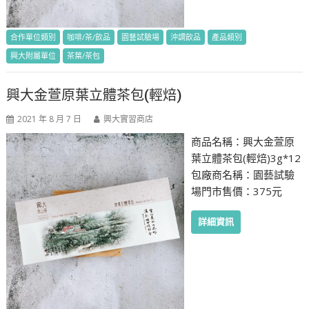
合作單位類別
咖啡/茶/飲品
園藝試驗場
沖調飲品
產品類別
興大附屬單位
茶葉/茶包
興大金萱原葉立體茶包(輕焙)
2021 年 8 月 7 日
興大實習商店
商品名稱：興大金萱原
葉立體茶包(輕焙)3g*12
包廠商名稱：園藝試驗
場門市售價：375元
詳細資訊