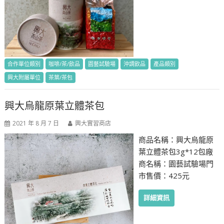
合作單位類別
咖啡/茶/飲品
園藝試驗場
沖調飲品
產品類別
興大附屬單位
茶葉/茶包
興大烏龍原葉立體茶包
2021 年 8 月 7 日
興大實習商店
商品名稱：興大烏龍原
葉立體茶包3g*12包廠
商名稱：園藝試驗場門
市售價：425元
詳細資訊