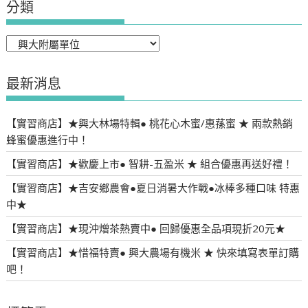
覽
分類
分
類
最新消息
【實習商店】★興大林場特輯● 桃花心木蜜/惠蓀蜜 ★ 兩款熱銷
蜂蜜優惠進行中！
【實習商店】★歡慶上市● 智耕-五盈米 ★ 組合優惠再送好禮！
【實習商店】★吉安鄉農會●夏日消暑大作戰●冰棒多種口味 特惠
中★
【實習商店】★現沖熷茶熱賣中● 回歸優惠全品項現折20元★
【實習商店】★惜福特賣● 興大農場有機米 ★ 快來填寫表單訂購
吧！