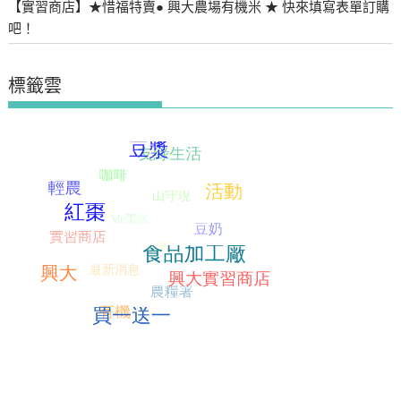
【實習商店】★惜福特賣● 興大農場有機米 ★ 快來填寫表單訂購
吧！
標籤雲