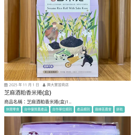
2025 年 11 月 1 日
興大實習商店
芝麻酒粕香米捲(盒)
商品名稱：芝麻酒粕香米捲(盒)1...
休閒零食
台中優質農產品
合作單位類別
產品類別
霧峰區農會
餅乾