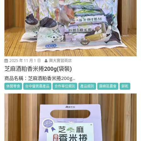
2025 年 11 月 1 日
興大實習商店
芝麻酒粕香米捲200g(袋裝)
商品名稱：芝麻酒粕香米捲200g...
休閒零食
台中優質農產品
合作單位類別
產品類別
霧峰區農會
餅乾