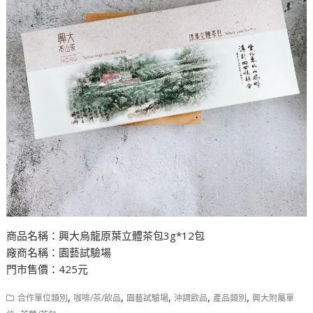
商品名稱：興大烏龍原葉立體茶包3g*12包
廠商名稱：園藝試驗場
門市售價：425元
,
,
,
,
,
合作單位類別
咖啡/茶/飲品
園藝試驗場
沖調飲品
產品類別
興大附屬單