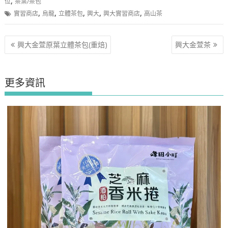
,
位
茶葉/茶包
,
,
,
,
,
實習商店
烏龍
立體茶包
興大
興大實習商店
高山茶
文
興大金萱原葉立體茶包(重焙)
興大金萱茶
章
導
覽
更多資訊