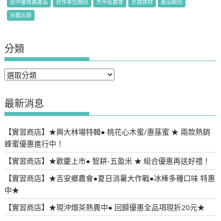
台中優質農產品
合作單位類別
大甲區農會
烹調食材
產品類別
米麵五穀
分類
分
類
最新消息
【實習商店】★興大林場特輯● 桃花心木蜜/惠蓀蜜 ★ 兩款熱銷
蜂蜜優惠進行中！
【實習商店】★歡慶上市● 智耕-五盈米 ★ 組合優惠再送好禮！
【實習商店】★吉安鄉農會●夏日消暑大作戰●冰棒多種口味 特惠
中★
【實習商店】★現沖熷茶熱賣中● 回歸優惠全品項現折20元★