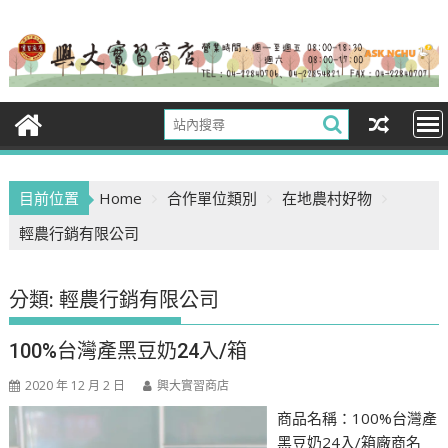
Skip
to
content
目前位置
Home
合作單位類別
在地農村好物
輕農行銷有限公司
分類:
輕農行銷有限公司
100%台灣產黑豆奶24入/箱
2020 年 12 月 2 日
興大實習商店
商品名稱：100%台灣產
黑豆奶24入/箱廠商名