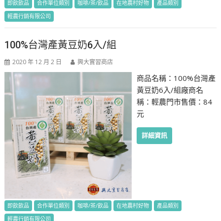
即飲飲品
合作單位類別
咖啡/茶/飲品
在地農村好物
產品類別
輕農行銷有限公司
100%台灣產黃豆奶6入/組
2020 年 12 月 2 日
興大實習商店
商品名稱：100%台灣產
黃豆奶6入/組廠商名
稱：輕農門市售價：84
元
詳細資訊
即飲飲品
合作單位類別
咖啡/茶/飲品
在地農村好物
產品類別
輕農行銷有限公司