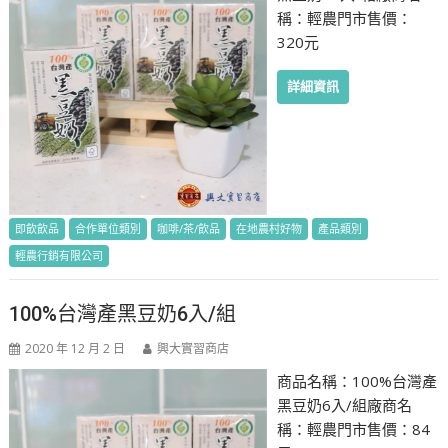
稱：輕農門市售價：
320元
詳細資訊
即飲飲品
合作單位類別
咖啡/茶/飲品
在地農村好物
產品類別
輕農行銷有限公司
100%台灣產黑豆奶6入/組
2020 年 12 月 2 日
興大實習商店
商品名稱：100%台灣產
黑豆奶6入/組廠商名
稱：輕農門市售價：84