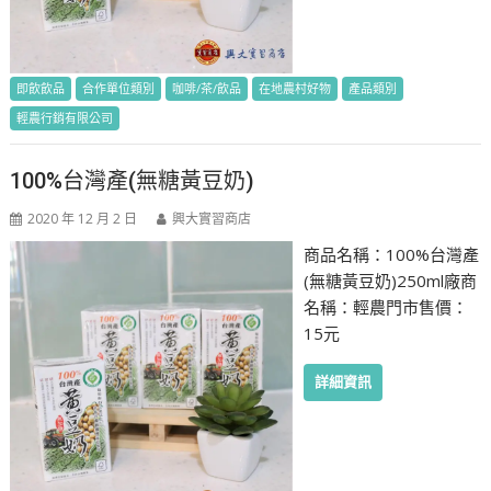
即飲飲品
合作單位類別
咖啡/茶/飲品
在地農村好物
產品類別
輕農行銷有限公司
100%台灣產(無糖黃豆奶)
2020 年 12 月 2 日
興大實習商店
商品名稱：100%台灣產
(無糖黃豆奶)250ml廠商
名稱：輕農門市售價：
15元
詳細資訊