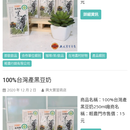
元
詳細資訊
即飲飲品
合作單位類別
咖啡/茶/飲品
在地農村好物
產品類別
輕農行銷有限公司
100%台灣產黑豆奶
2020 年 12 月 2 日
興大實習商店
商品名稱：100%台灣產
黑豆奶250ml廠商名
稱：輕農門市售價：15
元