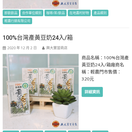
即飲飲品
合作單位類別
咖啡/茶/飲品
在地農村好物
產品類別
輕農行銷有限公司
100%台灣產黃豆奶24入/箱
2020 年 12 月 2 日
興大實習商店
商品名稱：100%台灣產
黃豆奶24入/箱廠商名
稱：輕農門市售價：
320元
詳細資訊