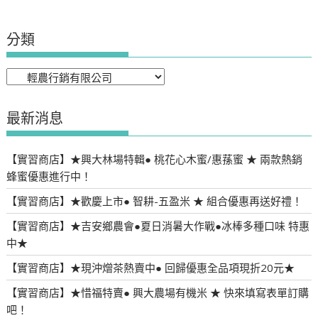
分類
分
類
最新消息
【實習商店】★興大林場特輯● 桃花心木蜜/惠蓀蜜 ★ 兩款熱銷
蜂蜜優惠進行中！
【實習商店】★歡慶上市● 智耕-五盈米 ★ 組合優惠再送好禮！
【實習商店】★吉安鄉農會●夏日消暑大作戰●冰棒多種口味 特惠
中★
【實習商店】★現沖熷茶熱賣中● 回歸優惠全品項現折20元★
【實習商店】★惜福特賣● 興大農場有機米 ★ 快來填寫表單訂購
吧！