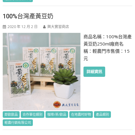
100%台灣產黃豆奶
2020 年 12 月 2 日
興大實習商店
商品名稱：100%台灣產
黃豆奶250ml廠商名
稱：輕農門市售價：15
元
詳細資訊
即飲飲品
合作單位類別
咖啡/茶/飲品
在地農村好物
產品類別
輕農行銷有限公司