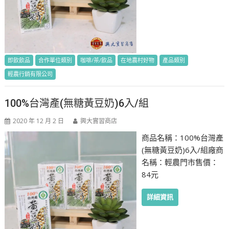
即飲飲品
合作單位類別
咖啡/茶/飲品
在地農村好物
產品類別
輕農行銷有限公司
100%台灣產(無糖黃豆奶)6入/組
2020 年 12 月 2 日
興大實習商店
商品名稱：100%台灣產
(無糖黃豆奶)6入/組廠商
名稱：輕農門市售價：
84元
詳細資訊