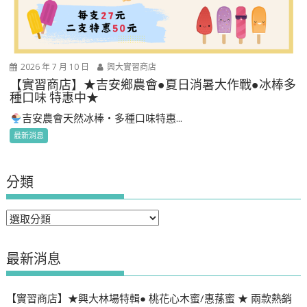
2026 年 7 月 10 日
興大實習商店
【實習商店】★吉安鄉農會●夏日消暑大作戰●冰棒多
種口味 特惠中★
吉安農會天然冰棒・多種口味特惠...
最新消息
分類
分
類
最新消息
【實習商店】★興大林場特輯● 桃花心木蜜/惠蓀蜜 ★ 兩款熱銷