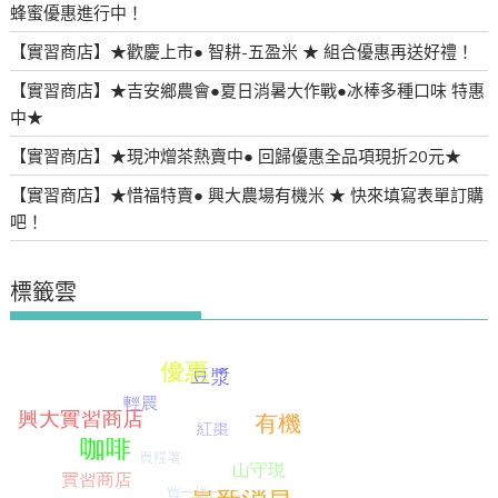
蜂蜜優惠進行中！
【實習商店】★歡慶上市● 智耕-五盈米 ★ 組合優惠再送好禮！
【實習商店】★吉安鄉農會●夏日消暑大作戰●冰棒多種口味 特惠
中★
【實習商店】★現沖熷茶熱賣中● 回歸優惠全品項現折20元★
【實習商店】★惜福特賣● 興大農場有機米 ★ 快來填寫表單訂購
吧！
標籤雲