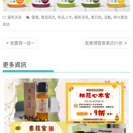
,
,
,
,
,
,
最新消息
優惠
實習商店
新品上市
最新消息
果日飲
活動
興大實習
商店
文
安農買一送一
就業博覽會美式65折
章
導
覽
更多資訊