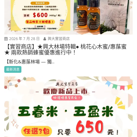
2026 年 7 月 28 日
興大實習商店
【實習商店】★興大林場特輯● 桃花心木蜜/惠蓀蜜
★ 兩款熱銷蜂蜜優惠進行中！
【新化&惠蓀林場 — 獨...
最新消息