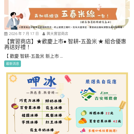
2026 年 7 月 17 日
興大實習商店
【實習商店】★歡慶上市● 智耕-五盈米 ★ 組合優惠
再送好禮！
【 歡慶 智耕-五盈米 新上市 ...
最新消息