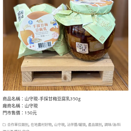
商品名稱：山守現-手採甘梅豆腐乳350g
廠商名稱：山守現
門市售價：150元
,
,
,
,
,
合作單位類別
在地農村好物
山守現
沾伴醬/罐頭
產品類別
調味/油/料