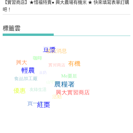
【實習商店】★惜福特賣● 興大農場有機米 ★ 快來填寫表單訂購
吧！
標籤雲