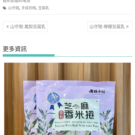
理米酒/醬料/乾貨
,
,
山守現
手採甘梅
豆腐乳
文
山守現-鳳梨豆腐乳
山守現-檸檬豆腐乳
章
導
覽
更多資訊