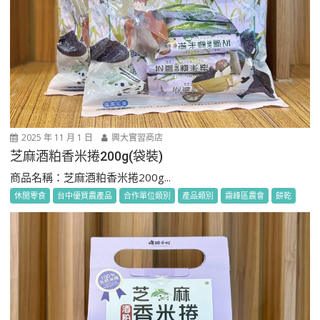
2025 年 11 月 1 日
興大實習商店
芝麻酒粕香米捲200g(袋裝)
商品名稱：芝麻酒粕香米捲200g...
休閒零食
台中優質農產品
合作單位類別
產品類別
霧峰區農會
餅乾