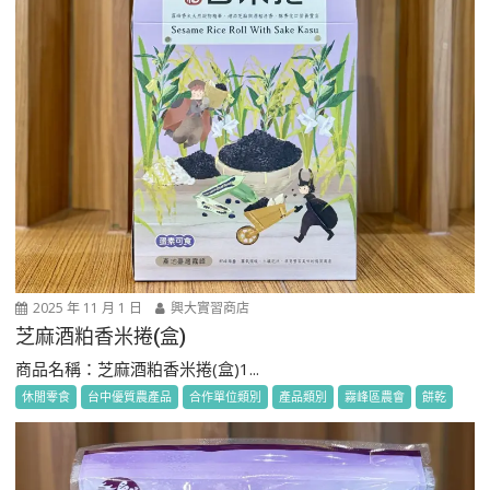
2025 年 11 月 1 日
興大實習商店
芝麻酒粕香米捲(盒)
商品名稱：芝麻酒粕香米捲(盒)1...
休閒零食
台中優質農產品
合作單位類別
產品類別
霧峰區農會
餅乾