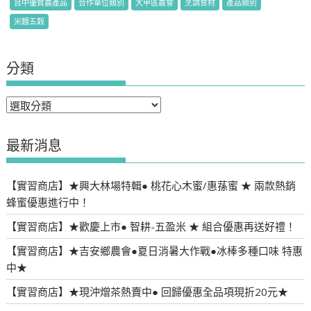
台中優質農產品
合作單位類別
大甲區農會
烹調食材
產品類別
米麵五穀
分類
分
類
最新消息
【實習商店】★興大林場特輯● 桃花心木蜜/惠蓀蜜 ★ 兩款熱銷
蜂蜜優惠進行中！
【實習商店】★歡慶上市● 智耕-五盈米 ★ 組合優惠再送好禮！
【實習商店】★吉安鄉農會●夏日消暑大作戰●冰棒多種口味 特惠
中★
【實習商店】★現沖熷茶熱賣中● 回歸優惠全品項現折20元★