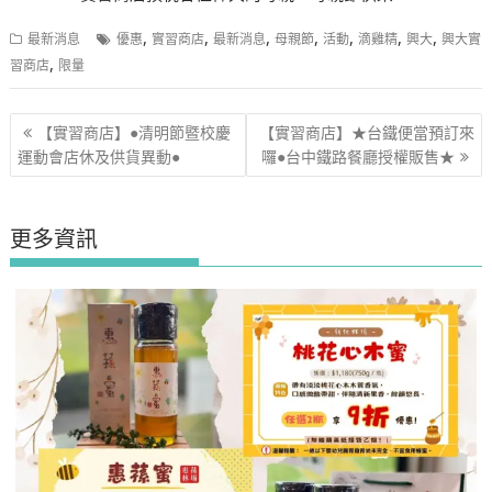
,
,
,
,
,
,
,
最新消息
優惠
實習商店
最新消息
母親節
活動
滴雞精
興大
興大實
,
習商店
限量
文
【實習商店】●清明節暨校慶
【實習商店】★台鐵便當預訂來
章
運動會店休及供貨異動●
囉●台中鐵路餐廳授權販售★
導
覽
更多資訊