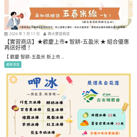
2026 年 7 月 17 日
興大實習商店
【實習商店】★歡慶上市● 智耕-五盈米 ★ 組合優惠
再送好禮！
【 歡慶 智耕-五盈米 新上市 ...
最新消息