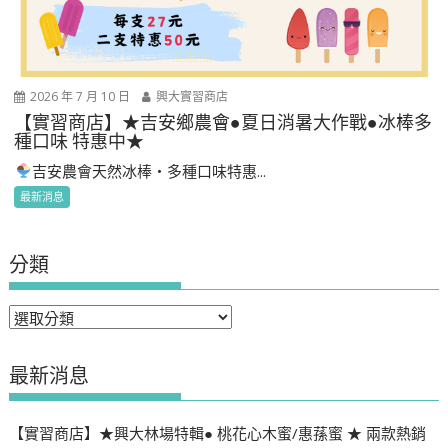
2026 年 7 月 10 日
興大實習商店
【實習商店】★吉安鄉農會●夏日消暑大作戰●冰棒多
種口味 特惠中★
吉安農會天然冰棒・多種口味特惠...
最新消息
分類
分
類
最新消息
【實習商店】★興大林場特輯● 桃花心木蜜/惠蓀蜜 ★ 兩款熱銷