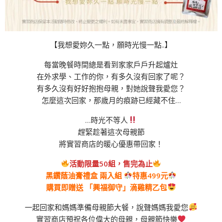
【我想愛妳久一點，願時光慢一點..】
每當晚餐時間總是看到家家戶戶升起爐灶
在外求學、工作的你，有多久沒有回家了呢？
有多久沒有好好抱抱母親，對她說聲我愛您？
怎麼這次回家，那歲月的痕跡已經藏不住…
…時光不等人
趕緊趁著這次母親節
將實習商店的暖心優惠帶回家！
活動限量50組，售完為止
黑鑽蔭油膏禮盒 兩入組
特惠499元
購買即贈送 「興福御守」滴雞精乙包
一起回家和媽媽準備母親節大餐，說聲媽媽我愛您
實習商店預祝各位偉大的母親，母親節快樂