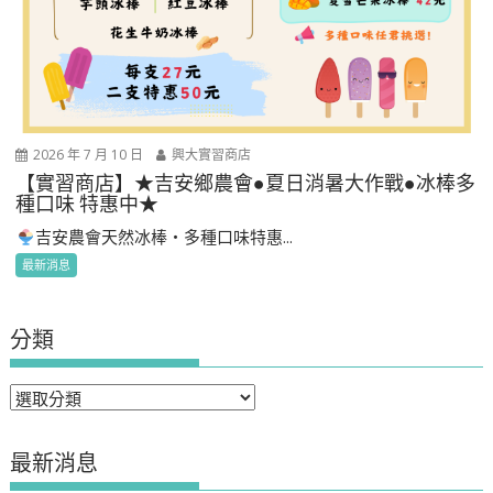
2026 年 7 月 10 日
興大實習商店
【實習商店】★吉安鄉農會●夏日消暑大作戰●冰棒多
種口味 特惠中★
吉安農會天然冰棒・多種口味特惠...
最新消息
分類
分
類
最新消息