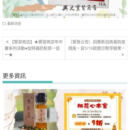
最新消息
文
【實習商店】★實習商店年中
［緊急公告］因應新冠病毒防疫
章
慶系列活動●加特福奶粉買一送
措施，自5/16起週日暫停營業。
導
一★
覽
更多資訊