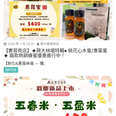
2026 年 7 月 28 日
興大實習商店
【實習商店】★興大林場特輯● 桃花心木蜜/惠蓀蜜
★ 兩款熱銷蜂蜜優惠進行中！
【新化&惠蓀林場 — 獨...
最新消息