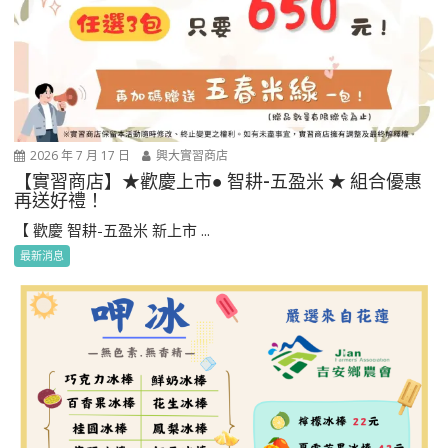
2026 年 7 月 17 日
興大實習商店
【實習商店】★歡慶上市● 智耕-五盈米 ★ 組合優惠
再送好禮！
【 歡慶 智耕-五盈米 新上市 ...
最新消息