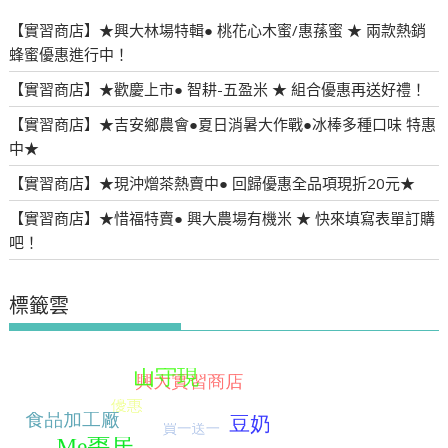
【實習商店】★興大林場特輯● 桃花心木蜜/惠蓀蜜 ★ 兩款熱銷
蜂蜜優惠進行中！
【實習商店】★歡慶上市● 智耕-五盈米 ★ 組合優惠再送好禮！
【實習商店】★吉安鄉農會●夏日消暑大作戰●冰棒多種口味 特惠
中★
【實習商店】★現沖熷茶熱賣中● 回歸優惠全品項現折20元★
【實習商店】★惜福特賣● 興大農場有機米 ★ 快來填寫表單訂購
吧！
標籤雲