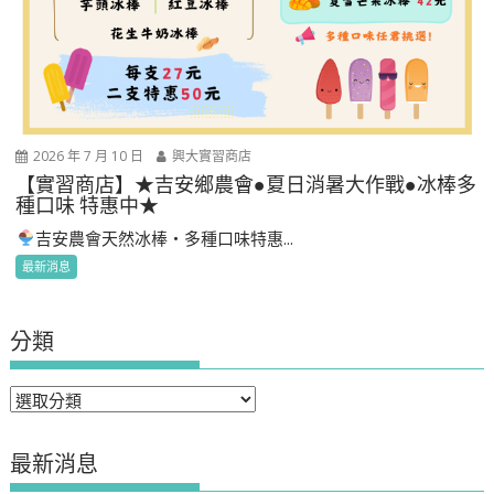
2026 年 7 月 10 日
興大實習商店
【實習商店】★吉安鄉農會●夏日消暑大作戰●冰棒多
種口味 特惠中★
吉安農會天然冰棒・多種口味特惠...
最新消息
分類
分
類
最新消息