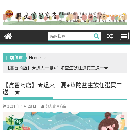
Skip
to
content
目前位置
Home
【實習商店】★退火一夏●華陀益生飲任選買二送一★
【實習商店】★退火一夏●華陀益生飲任選買二
送一★
2021 年 4 月 28 日
興大實習商店