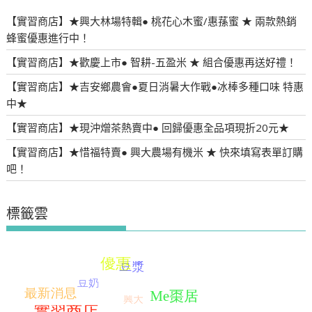
【實習商店】★興大林場特輯● 桃花心木蜜/惠蓀蜜 ★ 兩款熱銷
蜂蜜優惠進行中！
【實習商店】★歡慶上市● 智耕-五盈米 ★ 組合優惠再送好禮！
【實習商店】★吉安鄉農會●夏日消暑大作戰●冰棒多種口味 特惠
中★
【實習商店】★現沖熷茶熱賣中● 回歸優惠全品項現折20元★
【實習商店】★惜福特賣● 興大農場有機米 ★ 快來填寫表單訂購
吧！
標籤雲