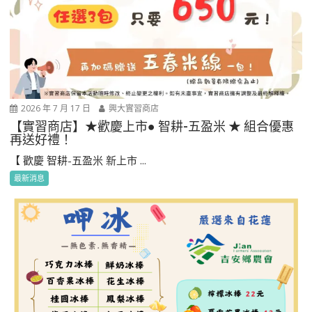
2026 年 7 月 17 日
興大實習商店
【實習商店】★歡慶上市● 智耕-五盈米 ★ 組合優惠
再送好禮！
【 歡慶 智耕-五盈米 新上市 ...
最新消息