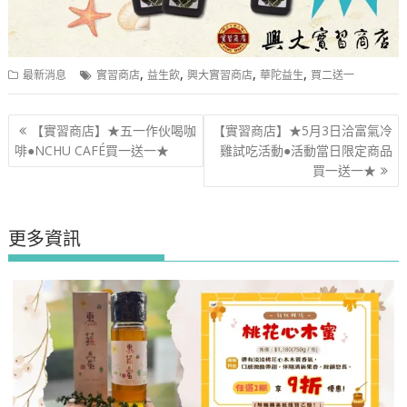
,
,
,
,
最新消息
實習商店
益生飲
興大實習商店
華陀益生
買二送一
文
【實習商店】★五一作伙喝咖
【實習商店】★5月3日洽富氣冷
章
啡●NCHU CAFÉ買一送一★
雞試吃活動●活動當日限定商品
導
買一送一★
覽
更多資訊