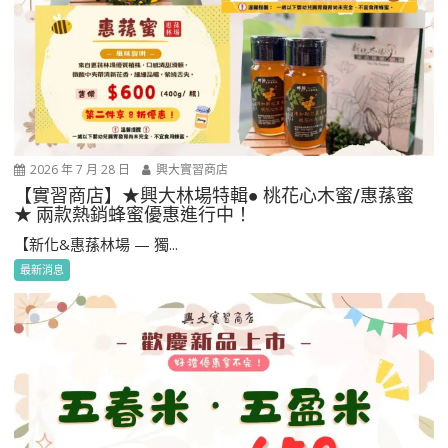
2026 年 7 月 28 日
興大實習商店
【實習商店】★興大林場特輯● 桃花心木蜜/惠蓀蜜
★ 兩款熱銷蜂蜜優惠進行中！
【新化&惠蓀林場 — 獨...
最新消息