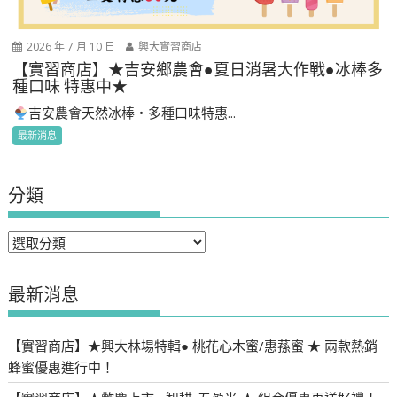
2026 年 7 月 10 日
興大實習商店
【實習商店】★吉安鄉農會●夏日消暑大作戰●冰棒多
種口味 特惠中★
吉安農會天然冰棒・多種口味特惠...
最新消息
分類
分
類
最新消息
【實習商店】★興大林場特輯● 桃花心木蜜/惠蓀蜜 ★ 兩款熱銷
蜂蜜優惠進行中！