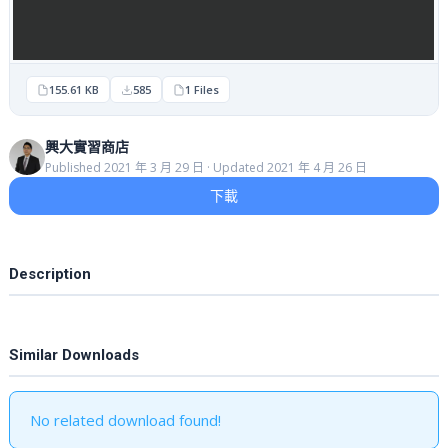
155.61 KB
585
1 Files
興大實習商店
Published 2021 年 3 月 29 日 · Updated 2021 年 4 月 26 日
下載
Description
Similar Downloads
No related download found!