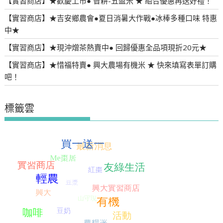
【實習商店】★歡慶上市● 智耕-五盈米 ★ 組合優惠再送好禮！
【實習商店】★吉安鄉農會●夏日消暑大作戰●冰棒多種口味 特惠
中★
【實習商店】★現沖熷茶熱賣中● 回歸優惠全品項現折20元★
【實習商店】★惜福特賣● 興大農場有機米 ★ 快來填寫表單訂購
吧！
標籤雲