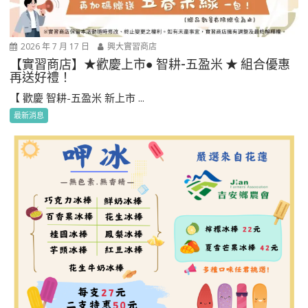
2026 年 7 月 17 日
興大實習商店
【實習商店】★歡慶上市● 智耕-五盈米 ★ 組合優惠
再送好禮！
【 歡慶 智耕-五盈米 新上市 ...
最新消息