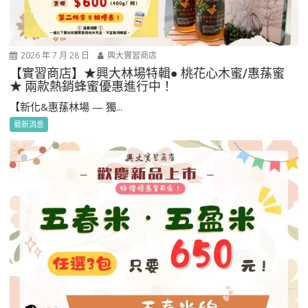
2026 年 7 月 28 日
興大實習商店
【實習商店】★興大林場特輯● 桃花心木蜜/惠蓀蜜
★ 兩款熱銷蜂蜜優惠進行中！
【新化&惠蓀林場 — 獨...
最新消息