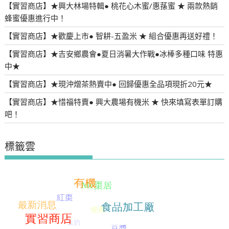
【實習商店】★興大林場特輯● 桃花心木蜜/惠蓀蜜 ★ 兩款熱銷
蜂蜜優惠進行中！
【實習商店】★歡慶上市● 智耕-五盈米 ★ 組合優惠再送好禮！
【實習商店】★吉安鄉農會●夏日消暑大作戰●冰棒多種口味 特惠
中★
【實習商店】★現沖熷茶熱賣中● 回歸優惠全品項現折20元★
【實習商店】★惜福特賣● 興大農場有機米 ★ 快來填寫表單訂購
吧！
標籤雲