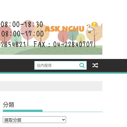
分類
分
類