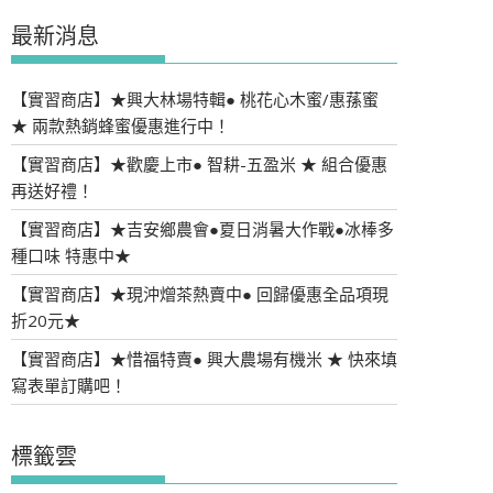
最新消息
【實習商店】★興大林場特輯● 桃花心木蜜/惠蓀蜜
★ 兩款熱銷蜂蜜優惠進行中！
【實習商店】★歡慶上市● 智耕-五盈米 ★ 組合優惠
再送好禮！
【實習商店】★吉安鄉農會●夏日消暑大作戰●冰棒多
種口味 特惠中★
【實習商店】★現沖熷茶熱賣中● 回歸優惠全品項現
折20元★
【實習商店】★惜福特賣● 興大農場有機米 ★ 快來填
寫表單訂購吧！
標籤雲