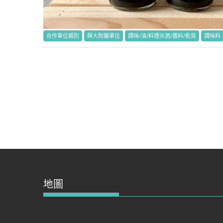
合作單位類別
興大附屬單位
調味/油/料理米酒/醬料/乾貨
調味料
地圖