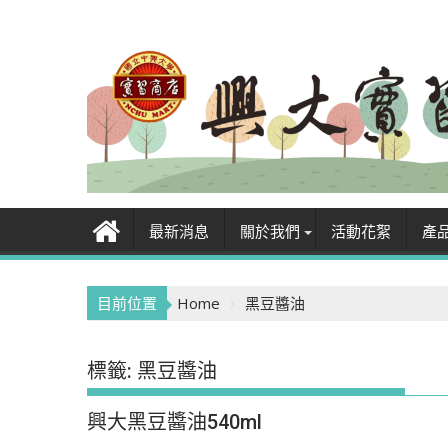
Skip
to
content
最新消息
關於我們
活動花絮
產
目前位置
Home
黑豆醬油
標籤:
黑豆醬油
興大黑豆醬油540ml