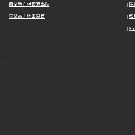
農業暨自然資源學院
|
隱
實習商店臉書專頁
|
智
|
En