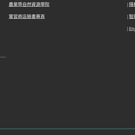
農業暨自然資源學院
|
隱
實習商店臉書專頁
|
智
|
En