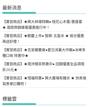
最新消息
【實習商店】★興大林場特輯● 桃花心木蜜/惠蓀蜜
★ 兩款熱銷蜂蜜優惠進行中！
【實習商店】★歡慶上市● 智耕-五盈米 ★ 組合優惠
再送好禮！
【實習商店】★吉安鄉農會●夏日消暑大作戰●冰棒多
種口味 特惠中★
【實習商店】★現沖熷茶熱賣中● 回歸優惠全品項現
折20元★
【實習商店】★惜福特賣● 興大農場有機米 ★ 快來填
寫表單訂購吧！
標籤雲