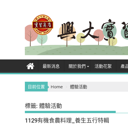
Skip
to
content
最新消息
關於我們
活動花絮
產
目前位置
Home
體驗活動
標籤:
體驗活動
1129有機食農料理_養生五行特輯