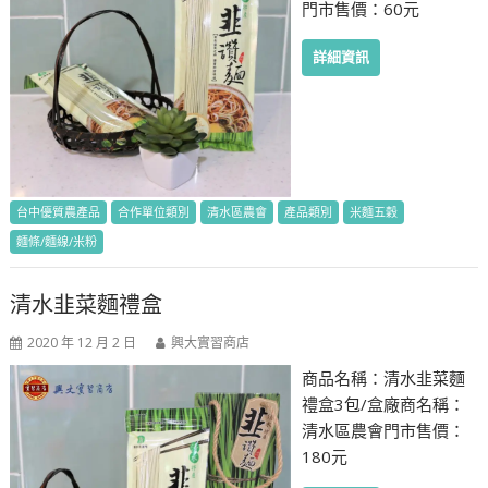
門市售價：60元
詳細資訊
台中優質農產品
合作單位類別
清水區農會
產品類別
米麵五穀
麵條/麵線/米粉
清水韭菜麵禮盒
2020 年 12 月 2 日
興大實習商店
商品名稱：清水韭菜麵
禮盒3包/盒廠商名稱：
清水區農會門市售價：
180元