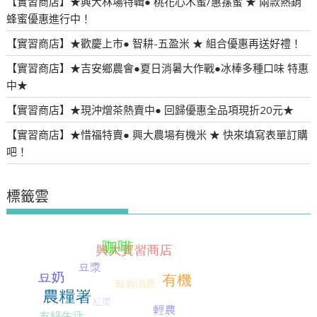
【實習商店】★興大林場特輯● 桃花心木蜜/惠蓀蜜 ★ 兩款熱銷
蜂蜜優惠進行中！
【實習商店】★歡慶上市● 智耕-五盈米 ★ 組合優惠再送好禮！
【實習商店】★吉安鄉農會●夏日消暑大作戰●冰棒多種口味 特惠
中★
【實習商店】★現沖熷茶熱賣中● 回歸優惠全品項現折20元★
【實習商店】★惜福特賣● 興大農場有機米 ★ 快來填寫表單訂購
吧！
標籤雲