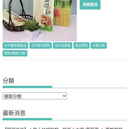
詳細資訊
台中優質農產品
合作單位類別
清水區農會
產品類別
米麵五穀
麵條/麵線/米粉
分類
分
類
最新消息