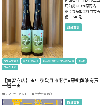
商品名稱：興大薄鹽壺
底油膏410ml廠商名
稱：食品加工廠門市售
價：240元
詳細資訊
合作單位類別
興大附屬單位
調味/油/料理米酒/醬料/乾貨
調味料
食品加工廠
【實習商店】★中秋賞月特惠價●黑鑽蔭油膏買
一送一★
2022 年 8 月 5 日
興大實習商店
詳細資訊