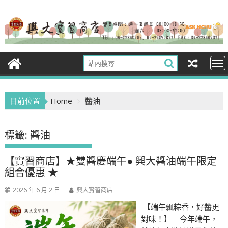
Skip
to
content
目前位置
Home
醬油
標籤:
醬油
【實習商店】★雙醬慶端午● 興大醬油端午限定
組合優惠 ★
2026 年 6 月 2 日
興大實習商店
【端午飄粽香，好醬更
對味！】 今年端午，