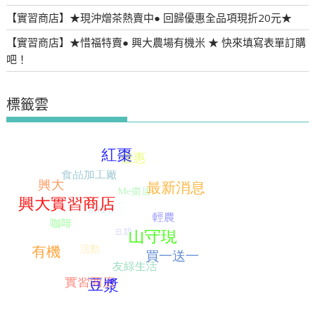
【實習商店】★現沖熷茶熱賣中● 回歸優惠全品項現折20元★
【實習商店】★惜福特賣● 興大農場有機米 ★ 快來填寫表單訂購
吧！
標籤雲