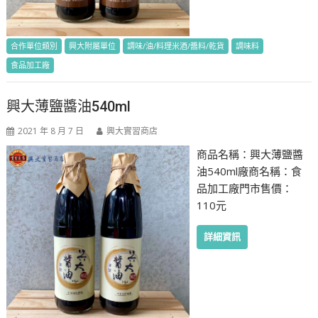
合作單位類別
興大附屬單位
調味/油/料理米酒/醬料/乾貨
調味料
食品加工廠
興大薄鹽醬油540ml
2021 年 8 月 7 日
興大實習商店
商品名稱：興大薄鹽醬
油540ml廠商名稱：食
品加工廠門市售價：
110元
詳細資訊