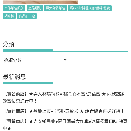
合作單位類別
產品類別
興大附屬單位
調味/油/料理米酒/醬料/乾貨
調味料
食品加工廠
分類
分
類
最新消息
【實習商店】★興大林場特輯● 桃花心木蜜/惠蓀蜜 ★ 兩款熱銷
蜂蜜優惠進行中！
【實習商店】★歡慶上市● 智耕-五盈米 ★ 組合優惠再送好禮！
【實習商店】★吉安鄉農會●夏日消暑大作戰●冰棒多種口味 特惠
中★