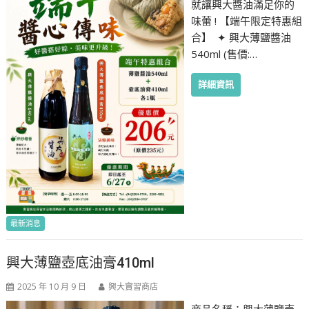
就讓興大醬油滿足你的
味蕾 ! 【端午限定特惠組
合】 ✦ 興大薄鹽醬油
540ml (售價:…
詳細資訊
最新消息
興大薄鹽壺底油膏410ml
2025 年 10 月 9 日
興大實習商店