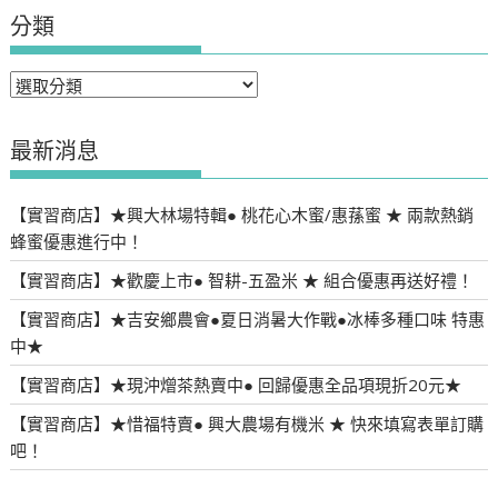
分類
分
類
最新消息
【實習商店】★興大林場特輯● 桃花心木蜜/惠蓀蜜 ★ 兩款熱銷
蜂蜜優惠進行中！
【實習商店】★歡慶上市● 智耕-五盈米 ★ 組合優惠再送好禮！
【實習商店】★吉安鄉農會●夏日消暑大作戰●冰棒多種口味 特惠
中★
【實習商店】★現沖熷茶熱賣中● 回歸優惠全品項現折20元★
【實習商店】★惜福特賣● 興大農場有機米 ★ 快來填寫表單訂購
吧！