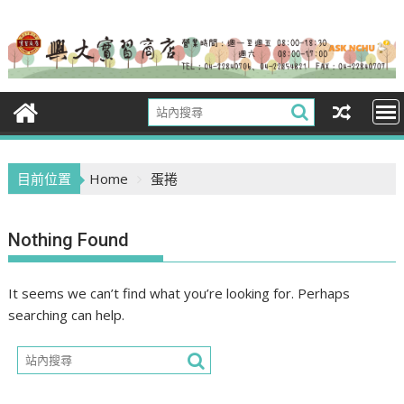
Skip
to
content
目前位置
Home
蛋捲
Nothing Found
It seems we can’t find what you’re looking for. Perhaps
searching can help.