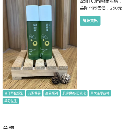
蚊液100ml廠商名稱：
華陀門市售價：250元
詳細資訊
合作單位類別
清潔保養
產品類別
肌膚保養/防蚊液
興大產學技轉
華陀益生
分類