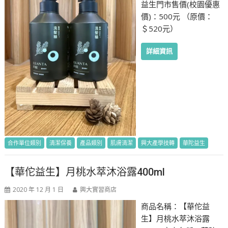
益生門市售價(校園優惠
價)：500元 （原價：
＄520元）
詳細資訊
合作單位類別
清潔保養
產品類別
肌膚清潔
興大產學技轉
華陀益生
【華佗益生】月桃水萃沐浴露400ml
2020 年 12 月 1 日
興大實習商店
商品名稱：【華佗益
生】月桃水萃沐浴露