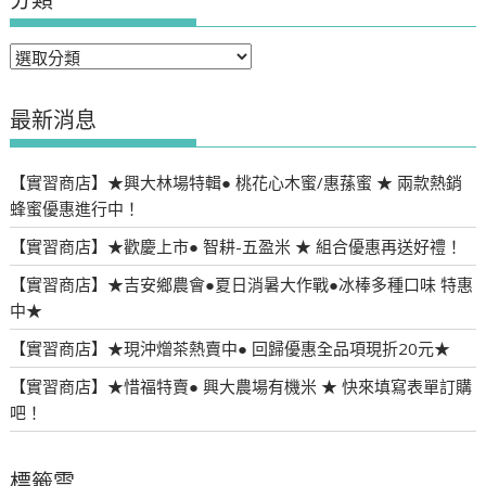
分
類
最新消息
【實習商店】★興大林場特輯● 桃花心木蜜/惠蓀蜜 ★ 兩款熱銷
蜂蜜優惠進行中！
【實習商店】★歡慶上市● 智耕-五盈米 ★ 組合優惠再送好禮！
【實習商店】★吉安鄉農會●夏日消暑大作戰●冰棒多種口味 特惠
中★
【實習商店】★現沖熷茶熱賣中● 回歸優惠全品項現折20元★
【實習商店】★惜福特賣● 興大農場有機米 ★ 快來填寫表單訂購
吧！
標籤雲