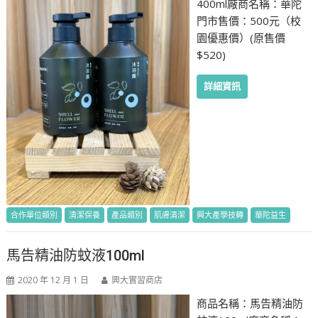
400ml廠商名稱：華陀
門市售價：500元（校
園優惠價）(原售價
$520)
詳細資訊
合作單位類別
清潔保養
產品類別
肌膚清潔
興大產學技轉
華陀益生
馬告精油防蚊液100ml
2020 年 12 月 1 日
興大實習商店
商品名稱：馬告精油防