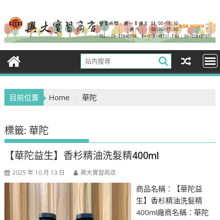
Skip
to
content
目前位置
Home
華陀
標籤:
華陀
【華陀益生】香杉精油洗髮精400ml
2025 年 10 月 13 日
興大實習商店
商品名稱：【華陀益
生】香杉精油洗髮精
400ml廠商名稱：華陀