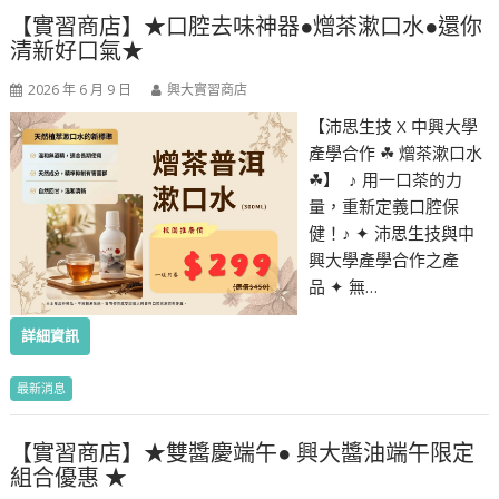
【實習商店】★口腔去味神器●熷茶漱口水●還你
清新好口氣★
2026 年 6 月 9 日
興大實習商店
【沛思生技 X 中興大學
產學合作 ☘︎ 熷茶漱口水
☘︎】 ♪ 用一口茶的力
量，重新定義口腔保
健！♪ ✦ 沛思生技與中
興大學產學合作之產
品 ✦ 無…
詳細資訊
最新消息
【實習商店】★雙醬慶端午● 興大醬油端午限定
組合優惠 ★