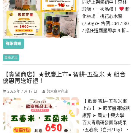
同步上架熱銷中！森林
珍釀，一次品嚐！
新
化林場｜桃花心木蜜
(750g)➤ 售價：$1,180
/ 瓶任選兩瓶即享 9 折…
詳細資訊
最新消息
【實習商店】★歡慶上市● 智耕-五盈米 ★ 組合
優惠再送好禮！
2026 年 7 月 17 日
興大實習商店
【 歡慶 智耕-五盈米 新
上市 】 ➤ 跟著醫師減糖
護腎 ➤ 國立中興大學-
百大青農研發團隊成果
♪五春米（白米/1kg）・