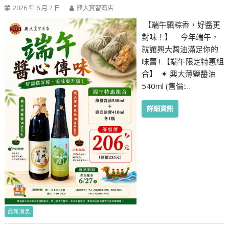
2026 年 6 月 2 日
興大實習商店
【端午飄粽香，好醬更
對味！】 今年端午，
就讓興大醬油滿足你的
味蕾 ! 【端午限定特惠組
合】 ✦ 興大薄鹽醬油
540ml (售價:…
詳細資訊
最新消息