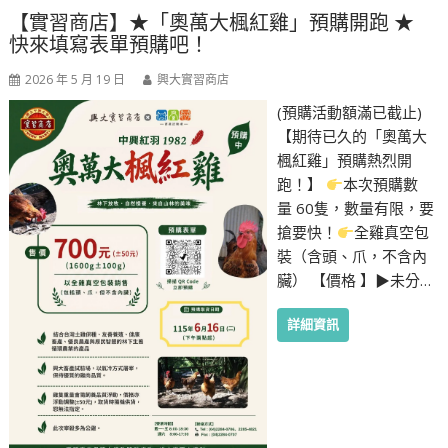
【實習商店】★「奧萬大楓紅雞」預購開跑 ★
快來填寫表單預購吧！
2026 年 5 月 19 日
興大實習商店
(預購活動額滿已截止)
【期待已久的「奧萬大
楓紅雞」預購熱烈開
跑！】
本次預購數
量 60隻，數量有限，要
搶要快！
全雞真空包
裝（含頭、爪，不含內
臟） 【價格 】▶︎未分…
詳細資訊