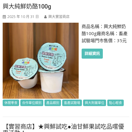
興大純鮮奶酪100g
2025 年 10 月 31 日
興大實習商店
商品名稱：興大純鮮奶
酪100g廠商名稱：畜產
試驗場門市售價：35元
詳細資訊
休閒零食
合作單位類別
產品類別
畜產試驗場
興大附屬單位
點心輕食
【實習商店】★興鮮試吃●油甘鮮果試吃品嚐優