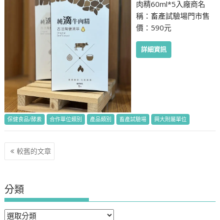
肉精60ml*5入廠商名
稱：畜產試驗場門市售
價：590元
詳細資訊
保健食品/酵素
合作單位類別
產品類別
畜產試驗場
興大附屬單位
文
較舊的文章
章
導
覽
分類
分