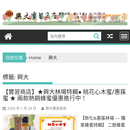
Skip
to
content
目前位置
Home
興大
標籤:
興大
【實習商店】★興大林場特輯● 桃花心木蜜/惠蓀
蜜 ★ 兩款熱銷蜂蜜優惠進行中！
2026 年 7 月 28 日
興大實習商店
【新化&惠蓀林場 — 獨
家蜂蜜特輯】 二款蜂蜜