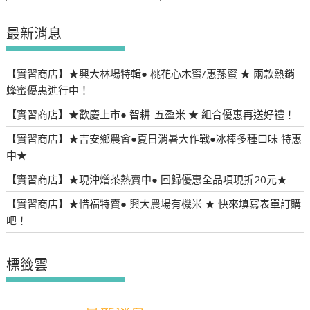
類
最新消息
【實習商店】★興大林場特輯● 桃花心木蜜/惠蓀蜜 ★ 兩款熱銷
蜂蜜優惠進行中！
【實習商店】★歡慶上市● 智耕-五盈米 ★ 組合優惠再送好禮！
【實習商店】★吉安鄉農會●夏日消暑大作戰●冰棒多種口味 特惠
中★
【實習商店】★現沖熷茶熱賣中● 回歸優惠全品項現折20元★
【實習商店】★惜福特賣● 興大農場有機米 ★ 快來填寫表單訂購
吧！
標籤雲