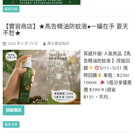
最新消息
【實習商店】★馬告精油防蚊液●一罐在手 夏天
不愁★
2026 年 5 月 19 日
興大實習商店
質感升版! 人氣商品【馬
告精油防蚊液 】改版回
歸
5/11~5/31 限
時回饋
單瓶：$250/
100ml
3瓶分享優惠
價 $599 !!! (現省
$151，平均…
詳細資訊
最新消息