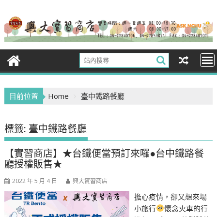
Skip
to
content
目前位置
Home
臺中鐵路餐廳
標籤:
臺中鐵路餐廳
【實習商店】★台鐵便當預訂來囉●台中鐵路餐
廳授權販售★
2022 年 5 月 4 日
興大實習商店
擔心疫情，卻又想來場
小旅行
懷念火車的行