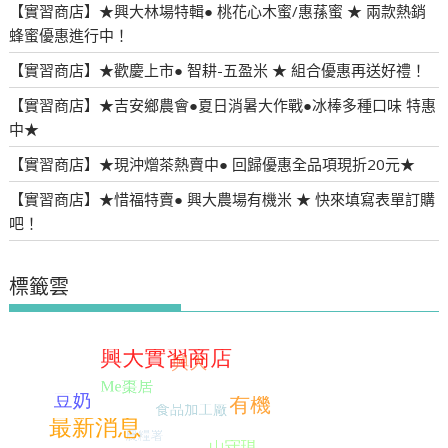
【實習商店】★興大林場特輯● 桃花心木蜜/惠蓀蜜 ★ 兩款熱銷
蜂蜜優惠進行中！
【實習商店】★歡慶上市● 智耕-五盈米 ★ 組合優惠再送好禮！
【實習商店】★吉安鄉農會●夏日消暑大作戰●冰棒多種口味 特惠
中★
【實習商店】★現沖熷茶熱賣中● 回歸優惠全品項現折20元★
【實習商店】★惜福特賣● 興大農場有機米 ★ 快來填寫表單訂購
吧！
標籤雲