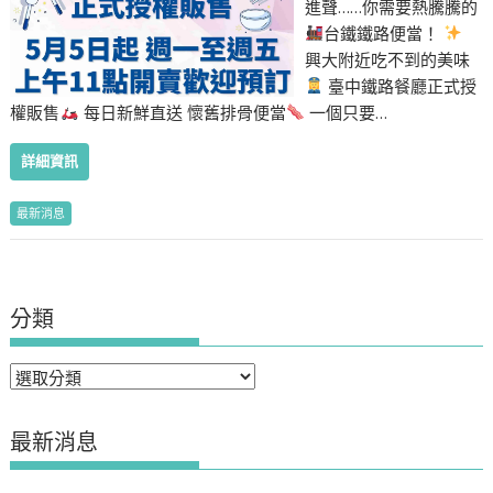
進聲……你需要熱騰騰的
台鐵鐵路便當！
興大附近吃不到的美味
臺中鐵路餐廳正式授
權販售
每日新鮮直送 懷舊排骨便當
一個只要…
詳細資訊
最新消息
分類
分
類
最新消息