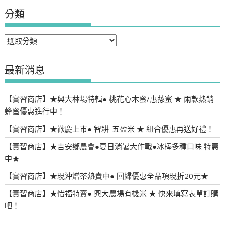
分類
分
類
最新消息
【實習商店】★興大林場特輯● 桃花心木蜜/惠蓀蜜 ★ 兩款熱銷
蜂蜜優惠進行中！
【實習商店】★歡慶上市● 智耕-五盈米 ★ 組合優惠再送好禮！
【實習商店】★吉安鄉農會●夏日消暑大作戰●冰棒多種口味 特惠
中★
【實習商店】★現沖熷茶熱賣中● 回歸優惠全品項現折20元★
【實習商店】★惜福特賣● 興大農場有機米 ★ 快來填寫表單訂購
吧！