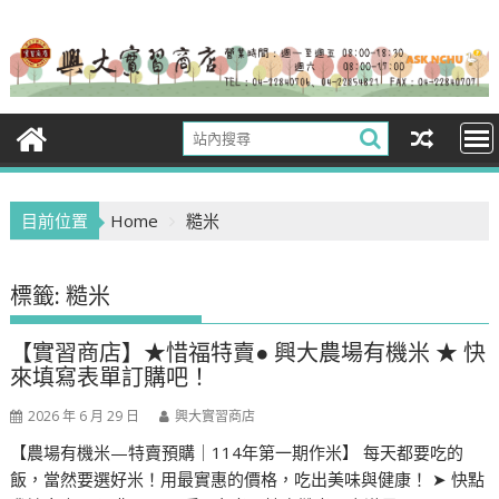
Skip
to
content
目前位置
Home
糙米
標籤:
糙米
【實習商店】★惜福特賣● 興大農場有機米 ★ 快
來填寫表單訂購吧！
2026 年 6 月 29 日
興大實習商店
【農場有機米—特賣預購｜114年第一期作米】 每天都要吃的
飯，當然要選好米！用最實惠的價格，吃出美味與健康！ ➤ 快點