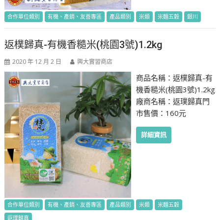
合作單位類別
有機、產銷、友善專區
產品類別
米類
米麵五穀
銀川
返樸歸真-有機香糙米(桃園3號)1.2kg
2020 年 12 月 2 日
興大實習商店
商品名稱：返樸歸真-有
機香糙米(桃園3號)1.2kg
廠商名稱：返璞歸真門
市售價：160元
詳細資訊
合作單位類別
有機、產銷、友善專區
產品類別
米類
米麵五穀
返璞歸真