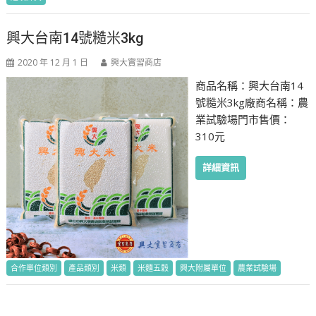
興大台南14號糙米3kg
2020 年 12 月 1 日
興大實習商店
商品名稱：興大台南14
號糙米3kg廠商名稱：農
業試驗場門市售價：
310元
詳細資訊
合作單位類別
產品類別
米類
米麵五穀
興大附屬單位
農業試驗場