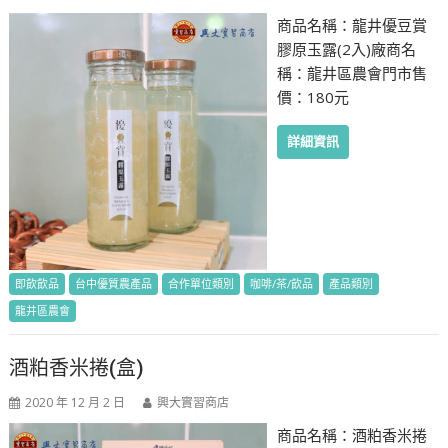
商品名稱：龍井優豆賞
膠原玉露(2入)廠商名
稱：龍井區農會門市售
價：180元
詳細資訊
即飲飲品
台中優質農產品
合作單位類別
咖啡/茶/飲品
產品類別
龍井區農會
酒粕香米捲(盒)
2020 年 12 月 2 日
興大實習商店
商品名稱：酒粕香米捲