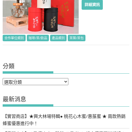
詳細資訊
合作單位類別
咖啡/茶/飲品
產品類別
茶葉/茶包
分類
分
類
最新消息
【實習商店】★興大林場特輯● 桃花心木蜜/惠蓀蜜 ★ 兩款熱銷
蜂蜜優惠進行中！