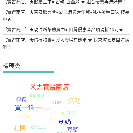
【實習商店】★歡慶上市● 智耕-五盈米 ★ 組合優惠再送好禮！
【實習商店】★吉安鄉農會●夏日消暑大作戰●冰棒多種口味 特惠
中★
【實習商店】★現沖熷茶熱賣中● 回歸優惠全品項現折20元★
【實習商店】★惜福特賣● 興大農場有機米 ★ 快來填寫表單訂購
吧！
標籤雲