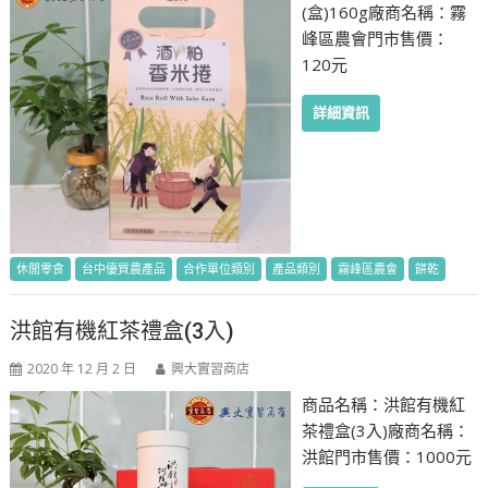
(盒)160g廠商名稱：霧
峰區農會門市售價：
120元
詳細資訊
休閒零食
台中優質農產品
合作單位類別
產品類別
霧峰區農會
餅乾
洪館有機紅茶禮盒(3入)
2020 年 12 月 2 日
興大實習商店
商品名稱：洪館有機紅
茶禮盒(3入)廠商名稱：
洪館門市售價：1000元