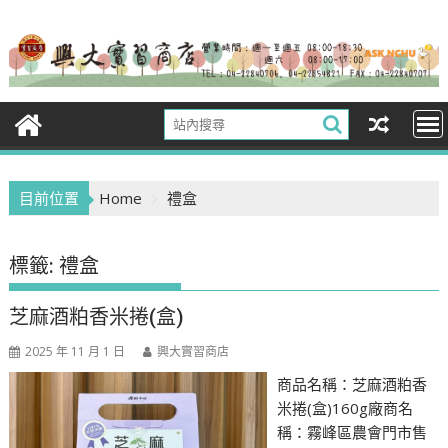
Skip
to
content
目前位置
Home
禮盒
標籤:
禮盒
芝麻酒粕香米捲(盒)
2025 年 11 月 1 日
興大實習商店
商品名稱：芝麻酒粕香
米捲(盒)160g廠商名
稱：霧峰區農會門市售