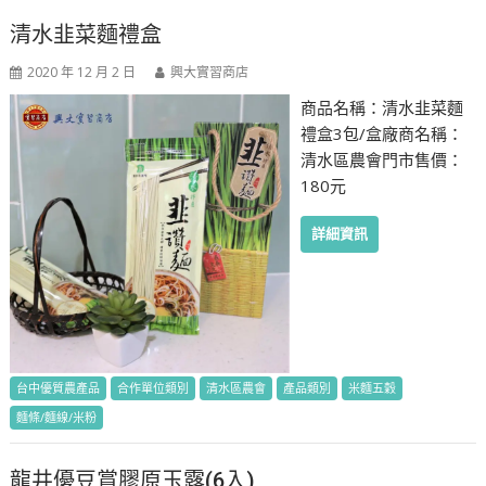
清水韭菜麵禮盒
2020 年 12 月 2 日
興大實習商店
商品名稱：清水韭菜麵
禮盒3包/盒廠商名稱：
清水區農會門市售價：
180元
詳細資訊
台中優質農產品
合作單位類別
清水區農會
產品類別
米麵五穀
麵條/麵線/米粉
龍井優豆賞膠原玉露(6入)