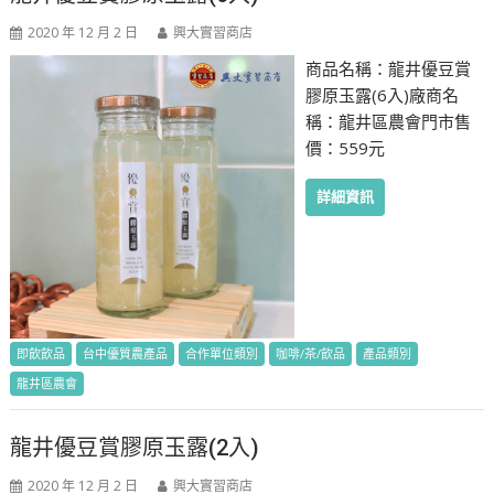
2020 年 12 月 2 日
興大實習商店
商品名稱：龍井優豆賞
膠原玉露(6入)廠商名
稱：龍井區農會門市售
價：559元
詳細資訊
即飲飲品
台中優質農產品
合作單位類別
咖啡/茶/飲品
產品類別
龍井區農會
龍井優豆賞膠原玉露(2入)
2020 年 12 月 2 日
興大實習商店