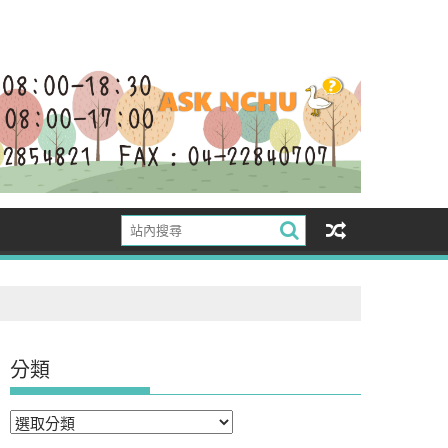
分類
分
類