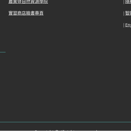
農業暨自然資源學院
|
隱
實習商店臉書專頁
|
智
|
En