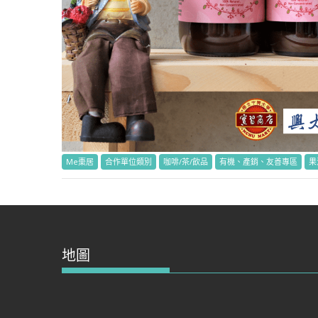
Me棗居
合作單位類別
咖啡/茶/飲品
有機、產銷、友善專區
果
地圖