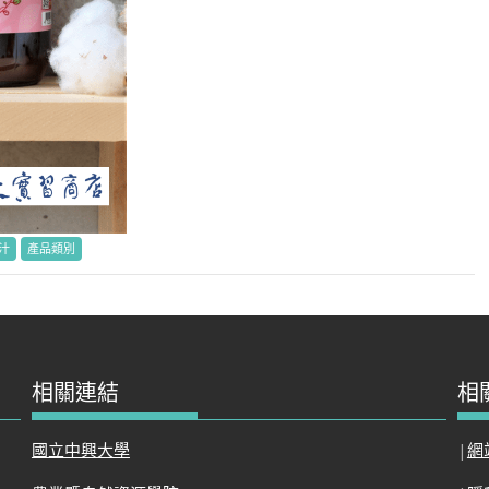
汁
產品類別
相關連結
相
國立中興大學
|
網