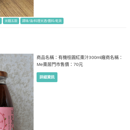
米麵五穀
調味/油/料理米酒/醬料/乾貨
商品名稱：有機桂圓紅棗汁300ml廠商名稱：
Me棗居門市售價：70元
詳細資訊