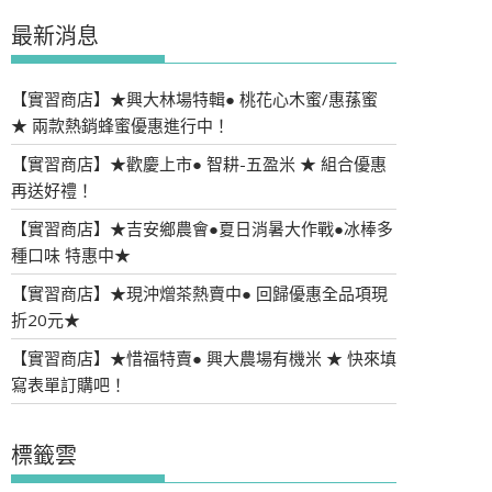
最新消息
【實習商店】★興大林場特輯● 桃花心木蜜/惠蓀蜜
★ 兩款熱銷蜂蜜優惠進行中！
【實習商店】★歡慶上市● 智耕-五盈米 ★ 組合優惠
再送好禮！
【實習商店】★吉安鄉農會●夏日消暑大作戰●冰棒多
種口味 特惠中★
【實習商店】★現沖熷茶熱賣中● 回歸優惠全品項現
折20元★
【實習商店】★惜福特賣● 興大農場有機米 ★ 快來填
寫表單訂購吧！
標籤雲