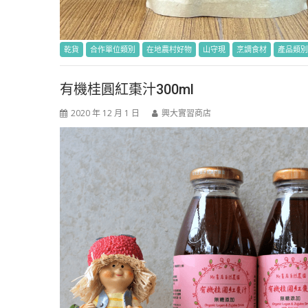
乾貨
合作單位類別
在地農村好物
山守現
烹調食材
產品類別
有機桂圓紅棗汁300ml
2020 年 12 月 1 日
興大實習商店