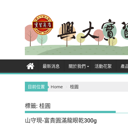
Skip
to
content
最新消息
關於我們
活動花絮
產
目前位置
Home
桂圓
標籤:
桂圓
山守現-富貴圓滿龍眼乾300g