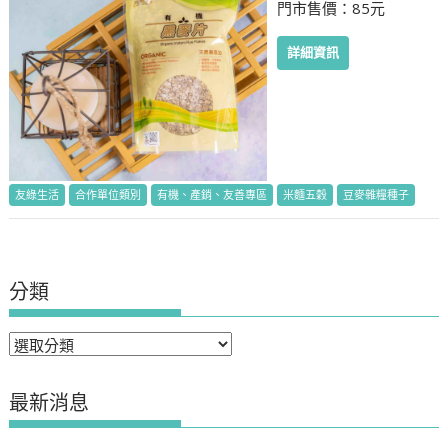
門市售價：85元
詳細資訊
友綠生活
合作單位類別
有機、產銷、友善專區
米麵五穀
豆麥雜糧種子
分類
分
類
最新消息