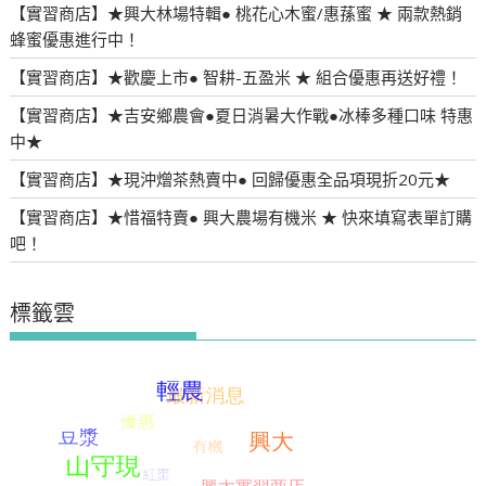
【實習商店】★興大林場特輯● 桃花心木蜜/惠蓀蜜 ★ 兩款熱銷
蜂蜜優惠進行中！
【實習商店】★歡慶上市● 智耕-五盈米 ★ 組合優惠再送好禮！
【實習商店】★吉安鄉農會●夏日消暑大作戰●冰棒多種口味 特惠
中★
【實習商店】★現沖熷茶熱賣中● 回歸優惠全品項現折20元★
【實習商店】★惜福特賣● 興大農場有機米 ★ 快來填寫表單訂購
吧！
標籤雲