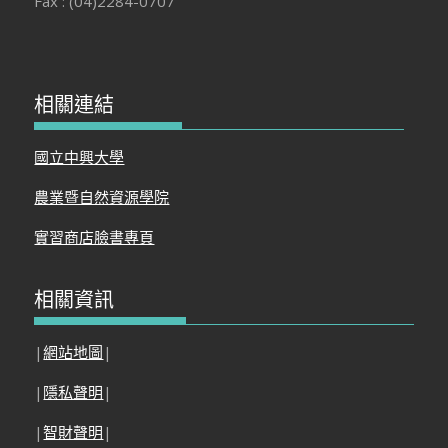
Fax : (04)2284-0707
相關連結
國立中興大學
農業暨自然資源學院
實習商店臉書專頁
相關資訊
|
網站地圖
|
|
隱私聲明
|
|
智財聲明
|