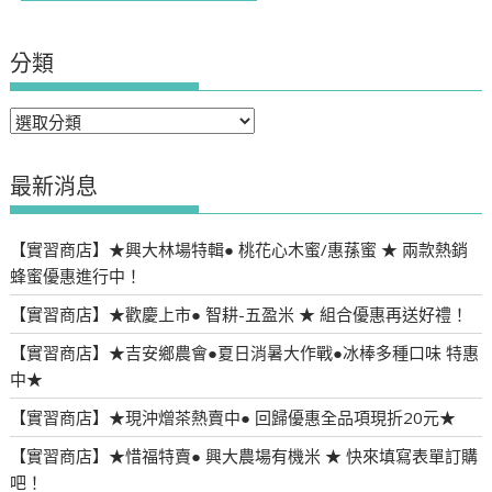
分類
分
類
最新消息
【實習商店】★興大林場特輯● 桃花心木蜜/惠蓀蜜 ★ 兩款熱銷
蜂蜜優惠進行中！
【實習商店】★歡慶上市● 智耕-五盈米 ★ 組合優惠再送好禮！
【實習商店】★吉安鄉農會●夏日消暑大作戰●冰棒多種口味 特惠
中★
【實習商店】★現沖熷茶熱賣中● 回歸優惠全品項現折20元★
【實習商店】★惜福特賣● 興大農場有機米 ★ 快來填寫表單訂購
吧！