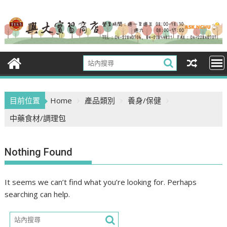
Skip
to
content
目前位置
Home
產品類別
養身/保健
中藥食材/調理包
Nothing Found
It seems we can’t find what you’re looking for. Perhaps
searching can help.