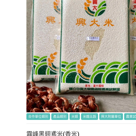
合作單位類別
產品類別
米類
米麵五穀
興大附屬單位
農業試
霧峰黑翅鳶米(香米)