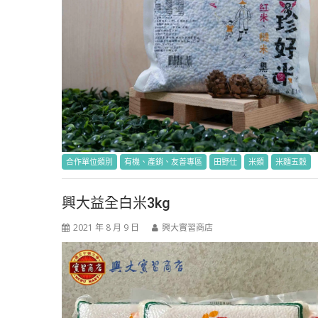
合作單位類別
有機、產銷、友善專區
田野仕
米類
米麵五穀
興大益全白米3kg
2021 年 8 月 9 日
興大實習商店