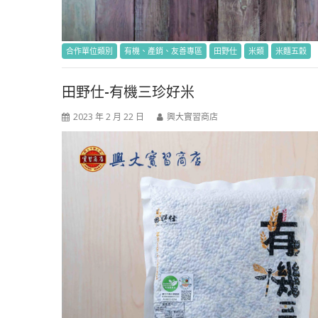
合作單位類別
有機、產銷、友善專區
田野仕
米類
米麵五穀
田野仕-有機三珍好米
2023 年 2 月 22 日
興大實習商店