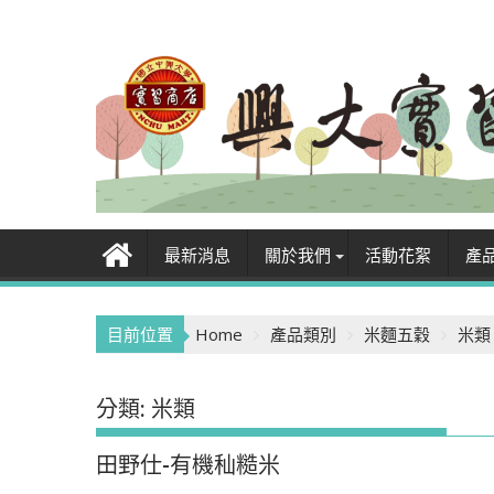
Skip
to
content
最新消息
關於我們
活動花絮
產
目前位置
Home
產品類別
米麵五穀
米類
分類:
米類
田野仕-有機秈糙米