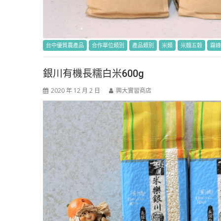
台中優質農產品
合作單位類別
產品類別
米類
米麵五穀
霧峰
銀川有機長糯白米600g
2020 年 12 月 2 日
興大實習商店