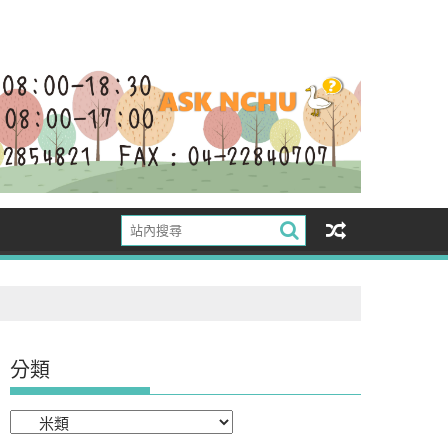
分類
分
類