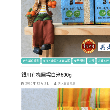
合作單位類別
有機、產銷、友善專區
產品類別
米類
米麵五穀
銀川有機圓糯白米600g
2020 年 12 月 2 日
興大實習商店