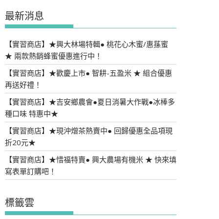
最新消息
【實習商店】★興大林場特輯● 桃花心木蜜/惠蓀蜜
★ 兩款熱銷蜂蜜優惠進行中！
【實習商店】★歡慶上市● 智耕-五盈米 ★ 組合優惠
再送好禮！
【實習商店】★吉安鄉農會●夏日消暑大作戰●冰棒多
種口味 特惠中★
【實習商店】★現沖熷茶熱賣中● 回歸優惠全品項現
折20元★
【實習商店】★惜福特賣● 興大農場有機米 ★ 快來填
寫表單訂購吧！
標籤雲