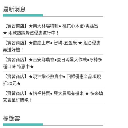
最新消息
【實習商店】★興大林場特輯● 桃花心木蜜/惠蓀蜜
★ 兩款熱銷蜂蜜優惠進行中！
【實習商店】★歡慶上市● 智耕-五盈米 ★ 組合優惠
再送好禮！
【實習商店】★吉安鄉農會●夏日消暑大作戰●冰棒多
種口味 特惠中★
【實習商店】★現沖熷茶熱賣中● 回歸優惠全品項現
折20元★
【實習商店】★惜福特賣● 興大農場有機米 ★ 快來填
寫表單訂購吧！
標籤雲