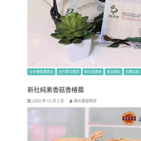
台中優質農產品
合作單位類別
新社區農會
產品類別
米麵五穀
新社純素香菇香椿醬
2020 年 12 月 2 日
興大實習商店