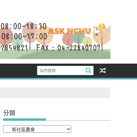
分類
分
類