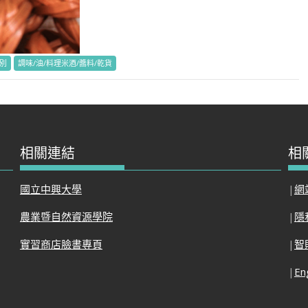
別
調味/油/料理米酒/醬料/乾貨
相關連結
相
國立中興大學
|
網
農業暨自然資源學院
|
隱
實習商店臉書專頁
|
智
|
En