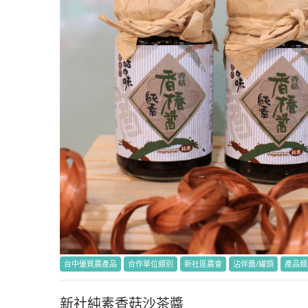
台中優質農產品
合作單位類別
新社區農會
沾伴醬/罐頭
產品類
新社純素香菇沙茶醬