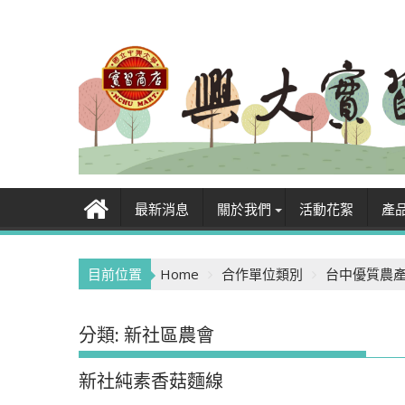
Skip
to
content
最新消息
關於我們
活動花絮
產
目前位置
Home
合作單位類別
台中優質農
分類:
新社區農會
新社純素香菇麵線