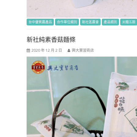
台中優質農產品
合作單位類別
新社區農會
產品類別
米麵五穀
新社純素香菇麵條
2020 年 12 月 2 日
興大實習商店