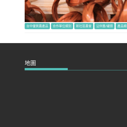
台中優質農產品
合作單位類別
新社區農會
沾伴醬/罐頭
產品類
地圖