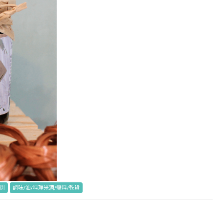
別
調味/油/料理米酒/醬料/乾貨