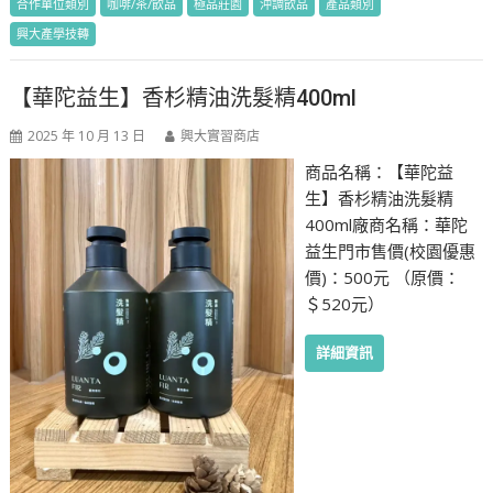
合作單位類別
咖啡/茶/飲品
極品莊園
沖調飲品
產品類別
興大產學技轉
【華陀益生】香杉精油洗髮精400ml
2025 年 10 月 13 日
興大實習商店
商品名稱：【華陀益
生】香杉精油洗髮精
400ml廠商名稱：華陀
益生門市售價(校園優惠
價)：500元 （原價：
＄520元）
詳細資訊