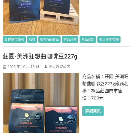
合作單位類別
咖啡
咖啡/茶/飲品
極品莊園
產品類別
興大產學技轉
莊園-美洲狂想曲咖啡豆227g
2025 年 10 月 13 日
興大實習商店
商品名稱：莊園-美洲狂
想曲咖啡豆227g廠商名
稱：極品莊園門市售
價：700元
詳細資訊