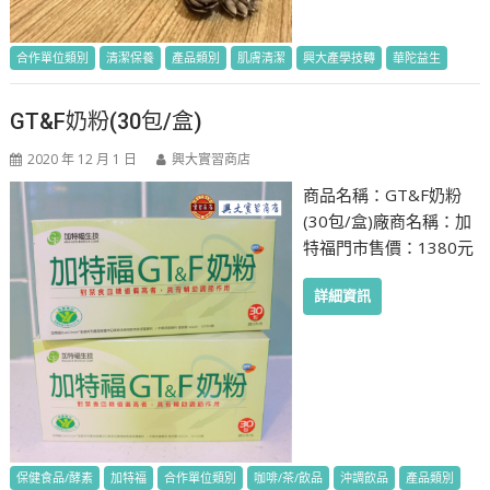
合作單位類別
清潔保養
產品類別
肌膚清潔
興大產學技轉
華陀益生
GT&F奶粉(30包/盒)
2020 年 12 月 1 日
興大實習商店
商品名稱：GT&F奶粉
(30包/盒)廠商名稱：加
特福門市售價：1380元
詳細資訊
保健食品/酵素
加特福
合作單位類別
咖啡/茶/飲品
沖調飲品
產品類別