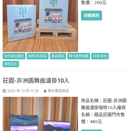
售價：200元
詳細資訊
合作單位類別
咖啡/茶/飲品
產品類別
興大產學技轉
茶葉/茶包
華陀益生
莊園-非洲圓舞曲濾掛10入
2025 年 10 月 15 日
興大實習商店
商品名稱：莊園-非洲圓
舞曲濾掛咖啡10入廠商
名稱：極品莊園門市售
價：480元