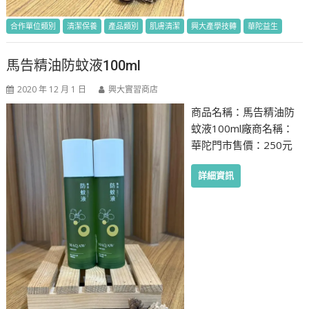
合作單位類別
清潔保養
產品類別
肌膚清潔
興大產學技轉
華陀益生
馬告精油防蚊液100ml
2020 年 12 月 1 日
興大實習商店
商品名稱：馬告精油防
蚊液100ml廠商名稱：
華陀門市售價：250元
詳細資訊