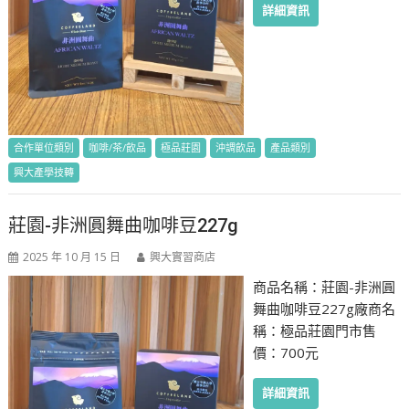
詳細資訊
合作單位類別
咖啡/茶/飲品
極品莊園
沖調飲品
產品類別
興大產學技轉
莊園-非洲圓舞曲咖啡豆227g
2025 年 10 月 15 日
興大實習商店
商品名稱：莊園-非洲圓
舞曲咖啡豆227g廠商名
稱：極品莊園門市售
價：700元
詳細資訊