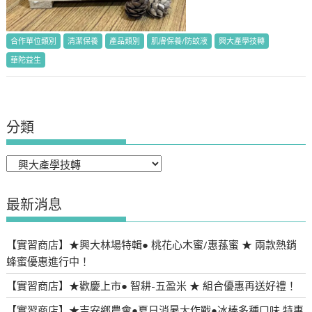
合作單位類別
清潔保養
產品類別
肌膚保養/防蚊液
興大產學技轉
華陀益生
分類
分
類
最新消息
【實習商店】★興大林場特輯● 桃花心木蜜/惠蓀蜜 ★ 兩款熱銷
蜂蜜優惠進行中！
【實習商店】★歡慶上市● 智耕-五盈米 ★ 組合優惠再送好禮！
【實習商店】★吉安鄉農會●夏日消暑大作戰●冰棒多種口味 特惠