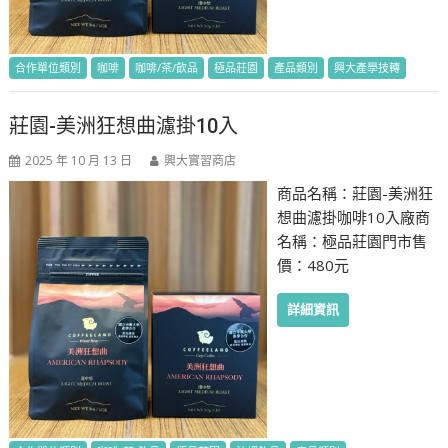
合作單位類別
咖啡
咖啡/茶/飲品
極品莊園
產品類別
興大產學技轉
莊園-美洲狂想曲濾掛10入
2025 年 10 月 13 日
興大實習商店
商品名稱：莊園-美洲狂
想曲濾掛咖啡10入廠商
名稱：極品莊園門市售
價：480元
詳細資訊