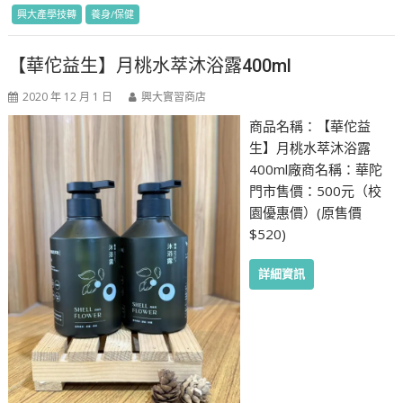
興大產學技轉
養身/保健
【華佗益生】月桃水萃沐浴露400ml
2020 年 12 月 1 日
興大實習商店
商品名稱：【華佗益
生】月桃水萃沐浴露
400ml廠商名稱：華陀
門市售價：500元（校
園優惠價）(原售價
$520)
詳細資訊